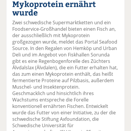
Mykoprotein ernährt
el
el
el
el
el
a
t
a
p
D
wurde
uf
wi
uf
er
ru
F
tt
Li
E
ck
Zwei schwedische Supermarktketten und ein
ac
er
n
m
e
Foodservice-Großhandel bieten einen Fisch an,
e
n
k
ai
n
der ausschließlich mit Mykoprotein
b
e
l
großgezogen wurde, meldet das Portal Seafood
o
di
v
Source. In den Regalen von Hemköp und Urban
o
n
er
Deli und im Angebot von Fiskhallen Sorunda
k
te
se
gibt es eine Regenbogenforelle des Züchters
te
il
n
Älvdalslax (Älvdalen), die ein Futter erhalten hat,
il
e
d
das zum einen Mykoprotein enthält, das heißt
e
n
e
fermentierte Proteine auf Pilzbasis, außerdem
n
n
Muschel- und Insektenprotein.
Geschmacklich und hinsichtlich ihres
Wachstums entspreche die Forelle
konventionell ernährten Fischen. Entwickelt
wurde das Futter von einer Initiative, zu der die
schwedische Stiftung Axfoundation, die
Schwedische Universität für