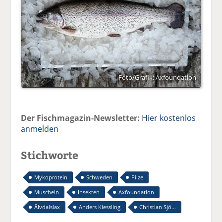
Foto/Grafik: Axfoundation
Der Fischmagazin-Newsletter:
Hier kostenlos
anmelden
Stichworte
Mykoprotein
Schweden
Pilze
Muscheln
Insekten
Axfoundation
Älvdalslax
Anders Kiessling
Christian Sjö...