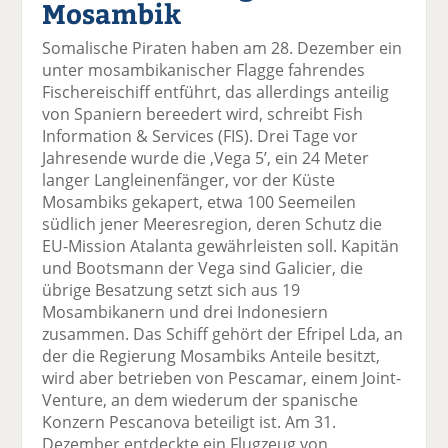
Mosambik
el
el
el
el
el
a
t
a
p
D
Somalische Piraten haben am 28. Dezember ein
uf
wi
uf
er
ru
unter mosambikanischer Flagge fahrendes
F
tt
Li
E
ck
Fischereischiff entführt, das allerdings anteilig
ac
er
n
m
e
von Spaniern bereedert wird, schreibt Fish
e
n
k
ai
n
Information & Services (FIS). Drei Tage vor
b
e
l
Jahresende wurde die ‚Vega 5’, ein 24 Meter
o
di
v
langer Langleinenfänger, vor der Küste
o
n
er
Mosambiks gekapert, etwa 100 Seemeilen
k
te
se
südlich jener Meeresregion, deren Schutz die
te
il
n
EU-Mission Atalanta gewährleisten soll. Kapitän
il
e
d
und Bootsmann der Vega sind Galicier, die
e
n
e
übrige Besatzung setzt sich aus 19
n
n
Mosambikanern und drei Indonesiern
zusammen. Das Schiff gehört der Efripel Lda, an
der die Regierung Mosambiks Anteile besitzt,
wird aber betrieben von Pescamar, einem Joint-
Venture, an dem wiederum der spanische
Konzern Pescanova beteiligt ist. Am 31.
Dezember entdeckte ein Flugzeug von