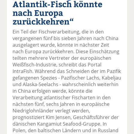
Atlantik-Fisch könnte
el
el
el
el
el
a
t
a
p
D
nach Europa
uf
wi
uf
er
ru
zurückkehren“
F
tt
Li
E
ck
ac
er
n
m
e
Ein Teil der Fischverarbeitung, die in den
e
n
k
ai
n
vergangenen fünf bis sieben Jahren nach China
b
e
l
ausgelagert wurde, könnte in nächster Zeit
o
di
v
nach Europa zurückkehren. Diese Einschätzung
o
n
er
teilten mehrere Vertreter der europäischen
k
te
se
Weißfisch-Industrie, schreibt das Portal
te
il
n
IntraFish. Während das Schneiden der im Pazifik
il
e
d
gefangenen Spezies - Pazifischer Lachs, Kabeljau
e
n
e
und Alaska-Seelachs - wahrscheinlich weiterhin
n
n
in China erfolgen werde, könnte die
Verarbeitung atlantischer Fischarten in den
nächsten fünf, sechs Jahren in europäische
Niedriglohnländer verlegt werden,
prognostiziert Kim Jensen, Geschäftsführer der
dänischen Kangamiut Seafood-Gruppe. In
Polen, den baltischen Ländern und in Russland