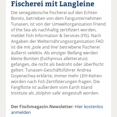
Fischerei mit Langleine
el
el
el
el
el
a
t
a
p
D
Die senegalesische Fischerei auf den Echten
uf
wi
uf
er
ru
Bonito, betrieben von dem Fangunternehmen
F
tt
Li
E
ck
Tunasen, ist von der Umweltorganisation Friend
ac
er
n
m
e
of the Sea als nachhaltig zertifiziert worden,
e
n
k
ai
n
meldet Fish Information & Services (FIS). Nach
b
e
l
Angaben der Welternährungsorganisation FAO
o
di
v
ist die mit ‚pole and line’ betriebene Fischerei
o
n
er
äußerst selektiv. Als einziger Beifang werden
k
te
se
kleine Boniten (Euthynnus alletteratus)
te
il
n
gefangen, die nicht als bedroht oder überfischt
il
e
d
gelten. Tunasen-Geschäftsführer Andrea
e
n
e
Goyenechea erklärte, immer mehr LEH-Ketten
n
n
würden nach FoS-Zertifizierungen fragen. Die
Fangflotte ist außerdem vom Earth Island
Institute als ‚dolphin safe’ eingestuft worden.
Der Fischmagazin-Newsletter:
Hier kostenlos
anmelden