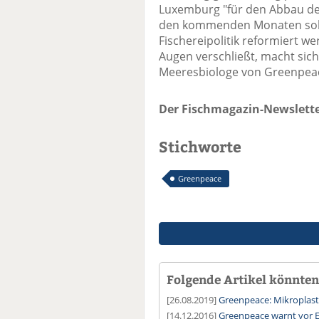
Luxemburg "für den Abbau der
den kommenden Monaten soll
Fischereipolitik reformiert w
Augen verschließt, macht sich
Meeresbiologe von Greenpea
Der Fischmagazin-Newslette
Stichworte
Greenpeace
Folgende Artikel könnten 
[26.08.2019]
Greenpeace: Mikroplasti
[14.12.2016]
Greenpeace warnt vor E