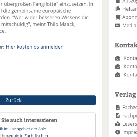
Auszug
 übergroßen Fangflotte" einzusetzen. In
Heftar
 die gemeinsame europäische
Abon
erden. "Wer wider besseren Wissens die
 mitschuldig", meint Thilo Maack,
Media
ce.
Kontak
r:
Hier kostenlos anmelden
Konta
Konta
Konta
Verlag
Zurück
Fachze
Fachp
Sie auch interessieren
Lesers
k im Laichgebiet der Aale
Impre
thoxyquin in Zuchtfischen