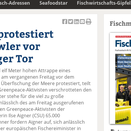
isch-Adressen
Seafoodstar
Fischwirtschafts-Gipfel
Fischm
Ar
Ar
Ar
Ar
Ar
rotestiert
ti
ti
ti
ti
ti
k
k
k
k
k
wler vor
el
el
el
el
el
a
t
a
p
D
er Tor
uf
wi
uf
er
ru
F
tt
Li
E
ck
d elf Meter hohen Attrappe eines
ac
er
n
m
e
e am vergangenen Freitag vor dem
e
n
k
ai
n
berfischung der Meere protestiert, teilt
b
e
l
Greenpeace-Aktivisten verschrotteten den
o
di
v
r stehe für die viel zu große
o
n
er
Anlässlich des am Freitag ausgerufenen
k
te
se
en Greenpeace-Aktivisten der
te
il
n
in Ilse Aigner (CSU) 65.000
il
e
d
ner fordern Aigner auf, sich anlässlich
e
n
e
er europäischen Fischereiminister in
n
n