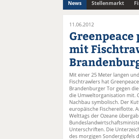
News
Stellenmarkt
F
11.06.2012
Greenpeace p
mit Fischtra
Brandenburg
Mit einer 25 Meter langen un
Fischtrawlers hat Greenpeac
Brandenburger Tor gegen die Ü
die Umweltorganisation mit. 
Nachbau symbolisch. Der Kutte
europäische Fischereiflotte. 
Welttags der Ozeane übergab
Bundeslandwirtschaftsminister
Unterschriften. Die Unterzeich
des morgigen Sondergipfels d