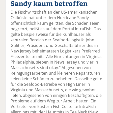
Sandy kaum betroffen
el
el
el
el
el
a
t
a
p
D
Die Fischwirtschaft an der US-amerikanischen
uf
wi
uf
er
ru
Ostküste hat unter dem Hurricane Sandy
F
tt
Li
E
ck
offensichtlich kaum gelitten, die Schäden seien
ac
er
n
m
e
begrenzt, heißt es auf dem Portal IntraFish. Das
e
n
k
ai
n
gelte beispielsweise für die Kühlhäuser als
b
e
l
zentralen Bereich der Seafood-Logistik. John
o
di
v
Galiher, Präsident und Geschäftsführer des in
o
n
er
New Jersey beheimateten Logistikers Preferred
k
te
se
Freezer teilte mit: "Alle Einrichtungen in Virginia,
te
il
n
Philadelphia, sieben in News Jersey und vier in
il
e
d
Massachusetts sind okay." Abgesehen von
e
n
e
Reinigungsarbeiten und kleineren Reparaturen
n
n
seien keine Schäden zu beheben. Dasselbe gelte
für die Seafood-Betriebe von High Liner in
Virginia und Massachusetts, die wie gewohnt
liefen, abgesehen von einigen Beschäftigten, die
Probleme auf dem Weg zur Arbeit hatten. Ein
Vertreter von Eastern Fish Co. teilte IntraFish
allerdings mit, der Hauptsitz in Tea Neck (New