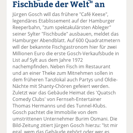
Fischbude der Welt" an
el
el
el
el
el
a
t
a
p
D
Jürgen Gosch will das frühere "Café Keese",
uf
wi
uf
er
ru
legendäres Etablissement auf der Hamburger
F
tt
Li
E
ck
Reeperbahn, "zum spektakulärsten Ableger"
ac
er
n
m
e
seiner Sylter "Fischbude" ausbauen, meldet das
e
n
k
ai
n
Hamburger Abendblatt. Auf 600 Quadratmetern
b
e
l
will der bekannte Fischgastronom hier für zwei
o
di
v
Millionen Euro die erste Gosch-Verkaufsbude in
o
n
er
List auf Sylt aus dem Jahre 1972
k
te
se
nachempfinden. Neben Fisch im Restaurant
te
il
n
und an einer Theke zum Mitnehmen sollen in
il
e
d
dem früheren Tanzlokal auch Partys und Oldie-
e
n
e
Nächte mit Shanty-Chören gefeiert werden.
n
n
Zuletzt war das Gebäude Heimat des 'Quatsch
Comedy Clubs' von Fernseh-Entertainer
Thomas Hermanns und des Tunnel-Klubs.
Gosch pachtet die Immobilie von dem
umstrittenen Unternehmer Burim Osmani. Die
Bild-Zeitung zitiert Jürgen Gosch hierzu: "Ist mir
egal, wem das Gebäude gehört oder wer es