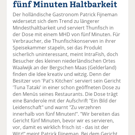
fünf Minuten Haltbarkeit
el
el
el
el
el
a
t
a
p
D
Der holländische Gastronom Patrick Fijneman
uf
wi
uf
er
ru
widersetzt sich dem Trend zu längerer
F
tt
Li
E
ck
Mindesthaltbarkeit und serviert Thunfisch in
ac
er
n
m
e
der Dose mit einem MHD von fünf Minuten. Für
e
n
k
ai
n
Verbraucher, die Thunfischkonserven in ihrer
b
e
l
Speisekammer stapeln, sei das Produkt
o
di
v
sicherlich uninteressant, meint IntraFish, doch
o
n
er
Besucher des kleinen niederländischen Ortes
k
te
se
Waalwijk an der Bergschen Maas (Gelderland)
te
il
n
finden die Idee kreativ und witzig. Denn der
il
e
d
Besitzer von 'Pat's Kitchen' serviert sein Gericht
e
n
e
'Tuna Tataki' in einer schon geöffneten Dose zu
n
n
den Menüs seines Restaurants. Die Dose trägt
eine Banderole mit der Aufschrift "Ein Bild der
Leidenschaft" und warnt "Zu verzehren
innerhalb von fünf Minuten!". "Wir bereiten das
Gericht fünf Minuten, bevor wir es servieren,
vor, damit es wirklich frisch ist - das ist der
Witz!" meint Patrick Fijneman. Bei dem Gericht