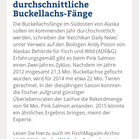
durchschnittliche
el
el
el
el
el
a
t
a
p
D
Buckellachs-Fänge
uf
wi
uf
er
ru
F
tt
Li
E
ck
Die Buckellachsfänge im Südosten von Alaska
ac
er
n
m
e
sollen im kommenden Jahr durchschnittlich
e
n
k
ai
n
werden, schreiben die 'Ketchikan Daily News'
b
e
l
unter Verweis auf den Biologen Andy Piston von
o
di
v
Alaskas Behörde für Fisch und Wild (ADF&G).
o
n
er
Erfahrungsgemäß gibt es beim Pink Salmon
k
te
se
einen Zwei-Jahres-Zyklus. Nachdem im Jahre
te
il
n
2012 insgesamt 21,3 Mio. Buckellachse gefischt
il
e
d
wurden, wird für 2014 mit etwa 22 Mio. Tieren
e
n
e
gerechnet. In der diesjährigen Saison konnten
n
n
die Fischer aufgrund günstiger
Überlebensraten der Lachse die Rekordmenge
von 94 Mio. Pink Salmon anlanden. 2015 könnte
ein ähnliches Ergebnis bringen, meint der
Experte.
Lesen Sie hierzu auch im FischMagazin-Archiv: