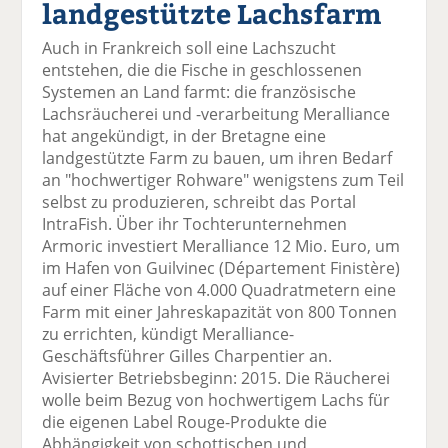
landgestützte Lachsfarm
el
el
el
el
el
a
t
a
p
D
Auch in Frankreich soll eine Lachszucht
uf
wi
uf
er
ru
entstehen, die die Fische in geschlossenen
F
tt
Li
E
ck
Systemen an Land farmt: die französische
ac
er
n
m
e
Lachsräucherei und -verarbeitung Meralliance
e
n
k
ai
n
hat angekündigt, in der Bretagne eine
b
e
l
landgestützte Farm zu bauen, um ihren Bedarf
o
di
v
an "hochwertiger Rohware" wenigstens zum Teil
o
n
er
selbst zu produzieren, schreibt das Portal
k
te
se
IntraFish. Über ihr Tochterunternehmen
te
il
n
Armoric investiert Meralliance 12 Mio. Euro, um
il
e
d
im Hafen von Guilvinec (Département Finistère)
e
n
e
auf einer Fläche von 4.000 Quadratmetern eine
n
n
Farm mit einer Jahreskapazität von 800 Tonnen
zu errichten, kündigt Meralliance-
Geschäftsführer Gilles Charpentier an.
Avisierter Betriebsbeginn: 2015. Die Räucherei
wolle beim Bezug von hochwertigem Lachs für
die eigenen Label Rouge-Produkte die
Abhängigkeit von schottischen und