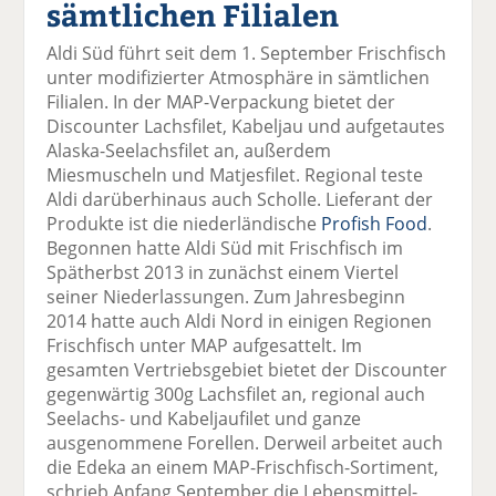
sämtlichen Filialen
el
el
el
el
el
a
t
a
p
D
Aldi Süd führt seit dem 1. September Frischfisch
uf
wi
uf
er
ru
unter modifizierter Atmosphäre in sämtlichen
F
tt
Li
E
ck
Filialen. In der MAP-Verpackung bietet der
ac
er
n
m
e
Discounter Lachsfilet, Kabeljau und aufgetautes
e
n
k
ai
n
Alaska-Seelachsfilet an, außerdem
b
e
l
Miesmuscheln und Matjesfilet. Regional teste
o
di
v
Aldi darüberhinaus auch Scholle. Lieferant der
o
n
er
Produkte ist die niederländische
Profish Food
.
k
te
se
Begonnen hatte Aldi Süd mit Frischfisch im
te
il
n
Spätherbst 2013 in zunächst einem Viertel
il
e
d
seiner Niederlassungen. Zum Jahresbeginn
e
n
e
2014 hatte auch Aldi Nord in einigen Regionen
n
n
Frischfisch unter MAP aufgesattelt. Im
gesamten Vertriebsgebiet bietet der Discounter
gegenwärtig 300g Lachsfilet an, regional auch
Seelachs- und Kabeljaufilet und ganze
ausgenommene Forellen. Derweil arbeitet auch
die Edeka an einem MAP-Frischfisch-Sortiment,
schrieb Anfang September die Lebensmittel-