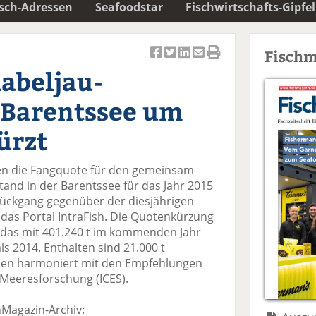
isch-Adressen
Seafoodstar
Fischwirtschafts-Gipfel
Fischm
Ar
Ar
Ar
Ar
Ar
abeljau-
ti
ti
ti
ti
ti
k
k
k
k
k
 Barentssee um
el
el
el
el
el
a
t
a
p
D
ürzt
uf
wi
uf
er
ru
F
tt
Li
E
ck
n die Fangquote für den gemeinsam
ac
er
n
m
e
and in der Barentssee für das Jahr 2015
e
n
k
ai
n
n Rückgang gegenüber der diesjährigen
b
e
l
das Portal IntraFish. Die Quotenkürzung
o
di
v
, das mit 401.240 t im kommenden Jahr
o
n
er
ls 2014. Enthalten sind 21.000 t
k
te
se
men harmoniert mit den Empfehlungen
te
il
n
 Meeresforschung (ICES).
il
e
d
e
n
e
hMagazin-Archiv:
n
n