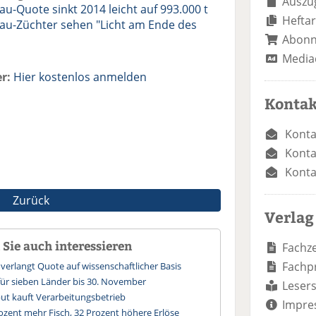
Auszug
u-Quote sinkt 2014 leicht auf 993.000 t
Heftar
au-Züchter sehen "Licht am Ende des
Abon
Media
r:
Hier kostenlos anmelden
Kontak
Konta
Konta
Konta
Zurück
Verlag
Sie auch interessieren
Fachze
Fachp
 verlangt Quote auf wissenschaftlicher Basis
für sieben Länder bis 30. November
Lesers
ut kauft Verarbeitungsbetrieb
Impre
ozent mehr Fisch, 32 Prozent höhere Erlöse