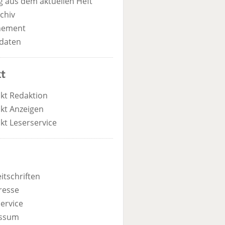
 aus dem aktuellen Heft
chiv
nement
daten
t
kt Redaktion
kt Anzeigen
kt Leserservice
itschriften
resse
ervice
ssum