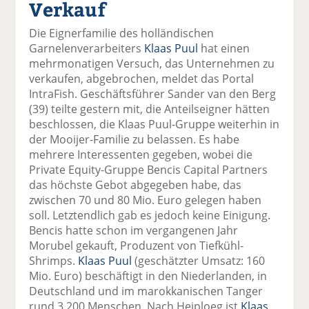
Verkauf
el
el
el
el
el
a
t
a
p
D
Die Eignerfamilie des holländischen
uf
wi
uf
er
ru
Garnelenverarbeiters
Klaas Puul
hat einen
F
tt
Li
E
ck
mehrmonatigen Versuch, das Unternehmen zu
ac
er
n
m
e
verkaufen, abgebrochen, meldet das Portal
e
n
k
ai
n
IntraFish. Geschäftsführer Sander van den Berg
b
e
l
(39) teilte gestern mit, die Anteilseigner hätten
o
di
v
beschlossen, die Klaas Puul-Gruppe weiterhin in
o
n
er
der Mooijer-Familie zu belassen. Es habe
k
te
se
mehrere Interessenten gegeben, wobei die
te
il
n
Private Equity-Gruppe Bencis Capital Partners
il
e
d
das höchste Gebot abgegeben habe, das
e
n
e
zwischen 70 und 80 Mio. Euro gelegen haben
n
n
soll. Letztendlich gab es jedoch keine Einigung.
Bencis hatte schon im vergangenen Jahr
Morubel gekauft, Produzent von Tiefkühl-
Shrimps.
Klaas Puul
(geschätzter Umsatz: 160
Mio. Euro) beschäftigt in den Niederlanden, in
Deutschland und im marokkanischen Tanger
rund 3.200 Menschen. Nach Heiploeg ist
Klaas