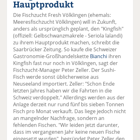
Hauptprodukt
el
el
el
el
el
a
t
a
p
D
Die Fischzucht Fresh Völklingen (ehemals:
uf
wi
uf
er
ru
Meeresfischzucht Völklingen) will in Zukunft,
F
tt
Li
E
ck
anders als ursprünglich geplant, den "Kingfish"
ac
er
n
m
e
(offiziell: Gelbschwanzmakrele - Seriola lalandi)
e
n
k
ai
n
zu ihrem Hauptprodukt machen, schreibt die
b
e
l
Saarbrücker Zeitung. So kaufe die Schweizer
o
di
v
Gastronomie-Großhandelskette
Bianchi
ihren
o
n
er
Kingfish fast nur noch in Völklingen, sagt der
k
te
se
Fischzucht-Manager Peter Zeller. Der Sushi-
te
il
n
Fisch werde sonst üblicherweise aus
il
e
d
Neuseeland importiert. Zeller: "Schon Ende
e
n
e
letzten Jahres haben wir die Fahrten in die
n
n
Schweiz verdoppelt." Allerdings werden aus der
Anlage derzeit nur rund fünf bis sieben Tonnen
Fisch pro Monat verkauft. Das liege jedoch nicht
an mangelnder Nachfrage, sondern an
fehlenden Fischen. "Wir leiden jetzt darunter,
dass im vergangenen Jahr keine neuen Fische
eingesetzt wurden", begründet Peter Zeller den