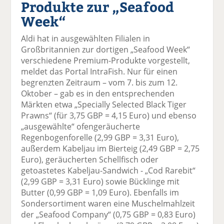
Produkte zur „Seafood
el
el
el
el
el
a
t
a
p
D
Week“
uf
wi
uf
er
ru
F
tt
Li
E
ck
Aldi hat in ausgewählten Filialen in
ac
er
n
m
e
Großbritannien zur dortigen „Seafood Week“
e
n
k
ai
n
verschiedene Premium-Produkte vorgestellt,
b
e
l
meldet das Portal IntraFish. Nur für einen
o
di
v
begrenzten Zeitraum – vom 7. bis zum 12.
o
n
er
Oktober – gab es in den entsprechenden
k
te
se
Märkten etwa „Specially Selected Black Tiger
te
il
n
Prawns“ (für 3,75 GBP = 4,15 Euro) und ebenso
il
e
d
„ausgewählte“ ofengeräucherte
e
n
e
Regenbogenforelle (2,99 GBP = 3,31 Euro),
n
n
außerdem Kabeljau im Bierteig (2,49 GBP = 2,75
Euro), geräucherten Schellfisch oder
getoastetes Kabeljau-Sandwich - „Cod Rarebit“
(2,99 GBP = 3,31 Euro) sowie Bücklinge mit
Butter (0,99 GBP = 1,09 Euro). Ebenfalls im
Sondersortiment waren eine Muschelmahlzeit
der „Seafood Company“ (0,75 GBP = 0,83 Euro)