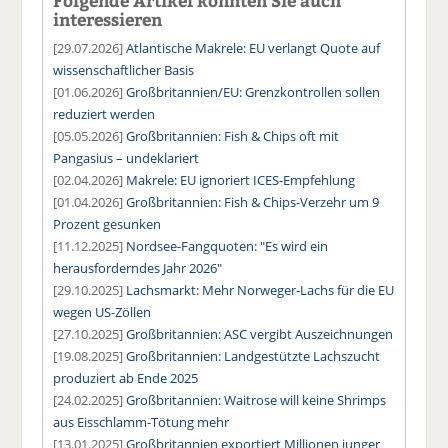
interessieren
[29.07.2026]
Atlantische Makrele: EU verlangt Quote auf
wissenschaftlicher Basis
[01.06.2026]
Großbritannien/EU: Grenzkontrollen sollen
reduziert werden
[05.05.2026]
Großbritannien: Fish & Chips oft mit
Pangasius – undeklariert
[02.04.2026]
Makrele: EU ignoriert ICES-Empfehlung
[01.04.2026]
Großbritannien: Fish & Chips-Verzehr um 9
Prozent gesunken
[11.12.2025]
Nordsee-Fangquoten: "Es wird ein
herausforderndes Jahr 2026"
[29.10.2025]
Lachsmarkt: Mehr Norweger-Lachs für die EU
wegen US-Zöllen
[27.10.2025]
Großbritannien: ASC vergibt Auszeichnungen
[19.08.2025]
Großbritannien: Landgestützte Lachszucht
produziert ab Ende 2025
[24.02.2025]
Großbritannien: Waitrose will keine Shrimps
aus Eisschlamm-Tötung mehr
[13.01.2025]
Großbritannien exportiert Millionen junger