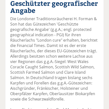
Geschützter geografischer
el
el
el
el
el
a
t
a
p
D
Angabe
uf
wi
uf
er
ru
F
tt
Li
E
ck
Die Londoner Traditionsräucherei H. Forman &
ac
er
n
m
e
Son hat das Gütezeichen 'Geschützte
e
n
k
ai
n
geografische Angabe' (g.g.A.; engl. protected
b
e
l
geographical indication - PGI) für ihren
o
di
v
Räucherlachs "London cure" erhalten, berichtet
o
n
er
die Financial Times. Damit ist es der erste
k
te
se
Räucherlachs, der dieses EU-Gütezeichen trägt.
te
il
n
Allerdings besitzen schon weitere Lachse aus
il
e
d
vier Regionen das g.g.A.-Siegel: West Wales
e
n
e
Coracle Caught Salmon, Scottish Wild Salmon,
n
n
Scottish Farmed Salmon und Clare Island
Salmon. In Deutschland tragen bislang sechs
Karpfen und Forellen das g.g.A.-Gütezeichen:
Aischgründer, Fränkischer, Holsteiner und
Oberpfälzer Karpfen, Oberlausitzer Biokarpfen
sowie die Schwarzwaldforelle.