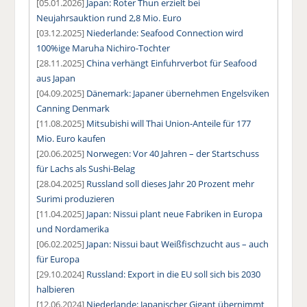
[05.01.2026]
Japan: Roter Thun erzielt bei
Neujahrsauktion rund 2,8 Mio. Euro
[03.12.2025]
Niederlande: Seafood Connection wird
100%ige Maruha Nichiro-Tochter
[28.11.2025]
China verhängt Einfuhrverbot für Seafood
aus Japan
[04.09.2025]
Dänemark: Japaner übernehmen Engelsviken
Canning Denmark
[11.08.2025]
Mitsubishi will Thai Union-Anteile für 177
Mio. Euro kaufen
[20.06.2025]
Norwegen: Vor 40 Jahren – der Startschuss
für Lachs als Sushi-Belag
[28.04.2025]
Russland soll dieses Jahr 20 Prozent mehr
Surimi produzieren
[11.04.2025]
Japan: Nissui plant neue Fabriken in Europa
und Nordamerika
[06.02.2025]
Japan: Nissui baut Weißfischzucht aus – auch
für Europa
[29.10.2024]
Russland: Export in die EU soll sich bis 2030
halbieren
[12.06.2024]
Niederlande: Japanischer Gigant übernimmt