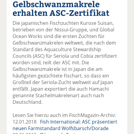
Gelbschwanzmakrele
el
el
el
el
el
a
t
a
p
D
erhalten ASC-Zertifikat
uf
wi
uf
er
ru
F
tt
Li
E
ck
Die japanischen Fischzuchten Kurose Suisan,
ac
er
n
m
e
betrieben von der Nissui-Gruppe, und Global
e
n
k
ai
n
Ocean Works sind die ersten Zuchten für
b
e
l
Gelbschwanzmakrelen weltweit, die nach dem
o
di
v
Standard des Aquaculture Stewardship
o
n
er
Councils (ASC) für Seriola und Cobia zertifiziert
k
te
se
worden sind, teilt der ASC mit. Die
te
il
n
Gelbschwanzmakrele ist in Japan die am
il
e
d
häufigsten gezüchtete Fischart, so dass ein
e
n
e
Großteil der Seriola-Zucht weltweit auf Japan
n
n
entfällt. Japan exportiert die auch Hamachi
genannte Stachelmakrelenart auch nach
Deutschland.
Lesen Sie hierzu auch im FischMagazin-Archiv:
12.01.2018
Fish International: ASC präsentiert
neuen Farmstandard Wolfsbarsch/Dorade