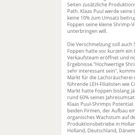
Seiten zusätzliche Produktion
Path. Klaas Puul werde seine 
keine 10% zum Umsatz beitrug
Foppen seine kleine Shrimp-
unterbringen will.
Die Verschmelzung soll auch 
Foppen hatte vor kurzem ein 
Verkaufsteam eröffnet und not
Ergebnisse."Hochwertige Shri
sehr interessant sein", komme
Markt für die Lachsräucherei
führende LEH-Filialisten wie 
Markt hatte Foppen bislang jäh
rund 60% seines Jahresumsatze
Klaas Puul-Shrimps Potential.
beiden Firmen, der Aufbau e
organisches Wachstum auf de
Produktionsbetriebe in Holla
Holland, Deutschland, Däne