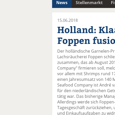
News
Stellenmarkt
F
15.06.2018
Holland: Kla
Foppen fusi
Der holländische Garnelen-Pr
Lachsräucherei Foppen schli
zusammen, das ab August 20
Company" firmieren soll, meld
vor allem mit Shrimps rund 1
einen Jahresumsatz von 140 M
Seafood Company ist André va
für den niederländischen Get
tätig war. Das bisherige Manag
Allerdings werde sich Foppen
Tagesgeschäft zurückziehen, 
und Einkaufsaufgaben zu widm