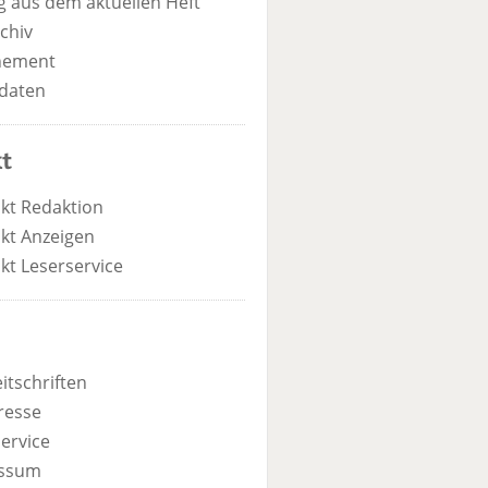
 aus dem aktuellen Heft
chiv
nement
daten
t
kt Redaktion
kt Anzeigen
kt Leserservice
itschriften
resse
ervice
ssum