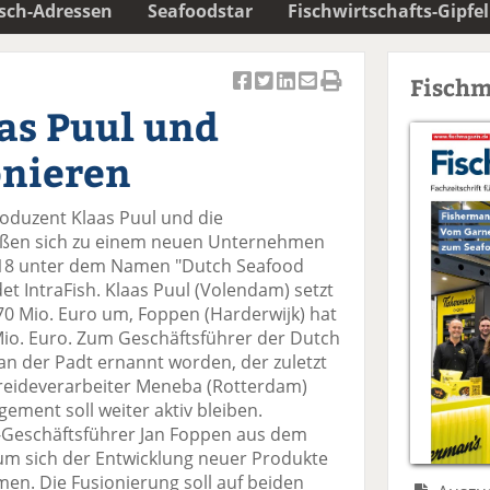
isch-Adressen
Seafoodstar
Fischwirtschafts-Gipfel
Fischm
Ar
Ar
Ar
Ar
Ar
as Puul und
ti
ti
ti
ti
ti
k
k
k
k
k
onieren
el
el
el
el
el
a
t
a
p
D
oduzent Klaas Puul und die
uf
wi
uf
er
ru
eßen sich zu einem neuen Unternehmen
F
tt
Li
E
ck
18 unter dem Namen "Dutch Seafood
ac
er
n
m
e
et IntraFish. Klaas Puul (Volendam) setzt
e
n
k
ai
n
70 Mio. Euro um, Foppen (Harderwijk) hat
b
e
l
io. Euro. Zum Geschäftsführer der Dutch
o
di
v
n der Padt ernannt worden, der zuletzt
o
n
er
reideverarbeiter Meneba (Rotterdam)
k
te
se
ement soll weiter aktiv bleiben.
te
il
n
-Geschäftsführer Jan Foppen aus dem
il
e
d
um sich der Entwicklung neuer Produkte
e
n
e
en. Die Fusionierung soll auf beiden
n
n