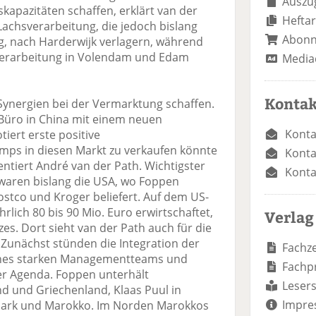
Auszug
skapazitäten schaffen, erklärt van der
Heftar
Lachsverarbeitung, die jedoch bislang
Abon
, nach Harderwijk verlagern, während
Verarbeitung in Volendam und Edam
Media
Kontak
Synergien bei der Vermarktung schaffen.
Büro in China mit einem neuen
Konta
iert erste positive
mps in diesen Markt zu verkaufen könnte
Konta
ntiert André van der Path. Wichtigster
Konta
 waren bislang die USA, wo Foppen
Costco und Kroger beliefert. Auf dem US-
rlich 80 bis 90 Mio. Euro erwirtschaftet,
Verlag
s. Dort sieht van der Path auch für die
 Zunächst stünden die Integration der
Fachze
ines starken Managementteams und
Fachp
r Agenda. Foppen unterhält
Lesers
nd und Griechenland, Klaas Puul in
Impre
mark und Marokko. Im Norden Marokkos