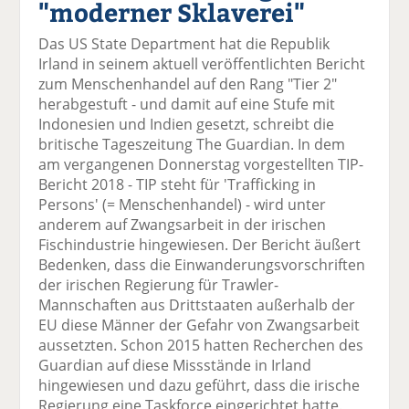
"moderner Sklaverei"
el
el
el
el
el
a
t
a
p
D
Das US State Department hat die Republik
uf
wi
uf
er
ru
Irland in seinem aktuell veröffentlichten Bericht
F
tt
Li
E
ck
zum Menschenhandel auf den Rang "Tier 2"
ac
er
n
m
e
herabgestuft - und damit auf eine Stufe mit
e
n
k
ai
n
Indonesien und Indien gesetzt, schreibt die
b
e
l
britische Tageszeitung The Guardian. In dem
o
di
v
am vergangenen Donnerstag vorgestellten TIP-
o
n
er
Bericht 2018 - TIP steht für 'Trafficking in
k
te
se
Persons' (= Menschenhandel) - wird unter
te
il
n
anderem auf Zwangsarbeit in der irischen
il
e
d
Fischindustrie hingewiesen. Der Bericht äußert
e
n
e
Bedenken, dass die Einwanderungsvorschriften
n
n
der irischen Regierung für Trawler-
Mannschaften aus Drittstaaten außerhalb der
EU diese Männer der Gefahr von Zwangsarbeit
aussetzten. Schon 2015 hatten Recherchen des
Guardian auf diese Missstände in Irland
hingewiesen und dazu geführt, dass die irische
Regierung eine Taskforce eingerichtet hatte.