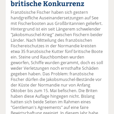
britische Konkurrenz
el
el
el
el
el
a
t
a
p
D
Französische Fischer haben sich gestern
uf
wi
uf
er
ru
handgreifliche Auseinandersetzungen auf See
F
tt
Li
E
ck
mit Fischerbooten aus Großbritannien geliefert.
ac
er
n
m
e
Hintergrund ist ein seit Längerem schwelender
e
n
k
ai
n
"Jakobsmuschel-Krieg" zwischen Fischern beider
b
e
l
Länder. Nach Mitteilung des französischen
o
di
v
Fischereischutzes in der Normandie kreisten
o
n
er
etwa 35 französische Kutter fünf britische Boote
k
te
se
ein. Steine und Rauchbomben wurden
te
il
n
geworfen, Schiffe wurden gerammt, doch es soll
il
e
d
weder Verletzungen noch ernsthafte Schäden
e
n
e
gegeben haben. Das Problem: französische
n
n
Fischer dürfen die Jakobsmuschel-Bestände vor
der Küste der Normandie nur von Anfang
Oktober bis zum 15. Mai befischen. Die Briten
haben diese Auflage hingegen nicht. Bislang
hatten sich beide Seiten im Rahmen eines
"Gentleman's Agreements" auf eine faire
Bewirtschaftung geeinigt. In diesem Jahr habe