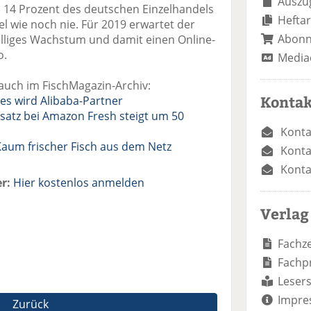
Auszug
d 14 Prozent des deutschen Einzelhandels
Heftar
el wie noch nie. Für 2019 erwartet der
Abon
lliges Wachstum und damit einen Online-
o.
Media
auch im FischMagazin-Archiv:
Kontak
des wird Alibaba-Partner
atz bei Amazon Fresh steigt um 50
Konta
Kaum frischer Fisch aus dem Netz
Konta
Konta
r:
Hier kostenlos anmelden
Verlag
Fachze
Fachp
Lesers
Impre
Zurück