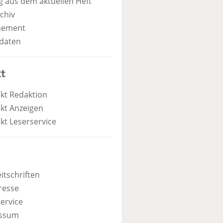
 aus dem aktuellen Heft
chiv
nement
daten
t
kt Redaktion
kt Anzeigen
kt Leserservice
itschriften
resse
ervice
ssum