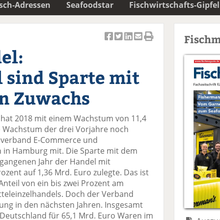
isch-Adressen
Seafoodstar
Fischwirtschafts-Gipfel
Fischm
Ar
Ar
Ar
Ar
Ar
el:
ti
ti
ti
ti
ti
k
k
k
k
k
 sind Sparte mit
el
el
el
el
el
a
t
a
p
D
n Zuwachs
uf
wi
uf
er
ru
F
tt
Li
E
ck
t hat 2018 mit einem Wachstum von 11,4
ac
er
n
m
e
e Wachstum der drei Vorjahre noch
e
n
k
ai
n
desverband E-Commerce und
b
e
l
 in Hamburg mit. Die Sparte mit dem
o
di
v
gangenen Jahr der Handel mit
o
n
er
ozent auf 1,36 Mrd. Euro zulegte. Das ist
k
te
se
nteil von ein bis zwei Prozent am
te
il
n
eleinzelhandels. Doch der Verband
il
e
d
hung in den nächsten Jahren. Insgesamt
e
n
e
n Deutschland für 65,1 Mrd. Euro Waren im
n
n