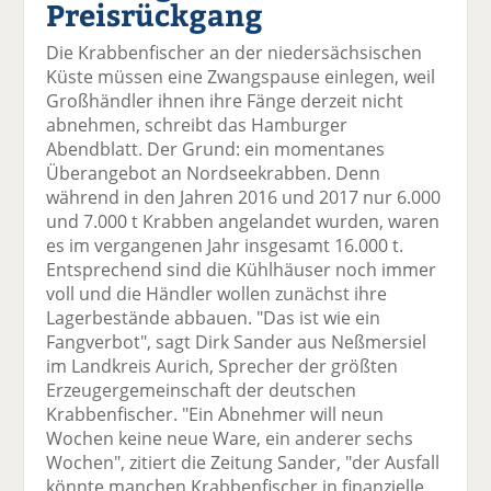
Preisrückgang
el
el
el
el
el
a
t
a
p
D
Die Krabbenfischer an der niedersächsischen
uf
wi
uf
er
ru
Küste müssen eine Zwangspause einlegen, weil
F
tt
Li
E
ck
Großhändler ihnen ihre Fänge derzeit nicht
ac
er
n
m
e
abnehmen, schreibt das Hamburger
e
n
k
ai
n
Abendblatt. Der Grund: ein momentanes
b
e
l
Überangebot an Nordseekrabben. Denn
o
di
v
während in den Jahren 2016 und 2017 nur 6.000
o
n
er
und 7.000 t Krabben angelandet wurden, waren
k
te
se
es im vergangenen Jahr insgesamt 16.000 t.
te
il
n
Entsprechend sind die Kühlhäuser noch immer
il
e
d
voll und die Händler wollen zunächst ihre
e
n
e
Lagerbestände abbauen. "Das ist wie ein
n
n
Fangverbot", sagt Dirk Sander aus Neßmersiel
im Landkreis Aurich, Sprecher der größten
Erzeugergemeinschaft der deutschen
Krabbenfischer. "Ein Abnehmer will neun
Wochen keine neue Ware, ein anderer sechs
Wochen", zitiert die Zeitung Sander, "der Ausfall
könnte manchen Krabbenfischer in finanzielle