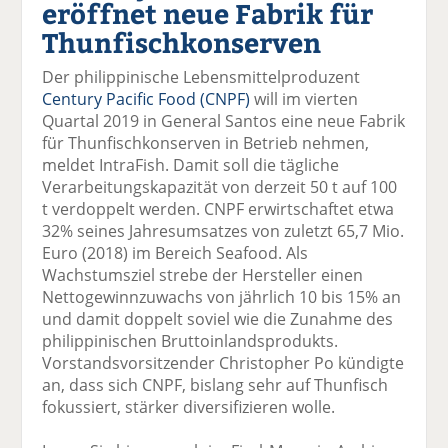
eröffnet neue Fabrik für
el
el
el
el
el
a
t
a
p
D
Thunfischkonserven
uf
wi
uf
er
ru
F
tt
Li
E
ck
Der philippinische Lebensmittelproduzent
ac
er
n
m
e
Century Pacific Food (CNPF)
will im vierten
e
n
k
ai
n
Quartal 2019 in General Santos eine neue Fabrik
b
e
l
für Thunfischkonserven in Betrieb nehmen,
o
di
v
meldet IntraFish. Damit soll die tägliche
o
n
er
Verarbeitungskapazität von derzeit 50 t auf 100
k
te
se
t verdoppelt werden. CNPF erwirtschaftet etwa
te
il
n
32% seines Jahresumsatzes von zuletzt 65,7 Mio.
il
e
d
Euro (2018) im Bereich Seafood. Als
e
n
e
Wachstumsziel strebe der Hersteller einen
n
n
Nettogewinnzuwachs von jährlich 10 bis 15% an
und damit doppelt soviel wie die Zunahme des
philippinischen Bruttoinlandsprodukts.
Vorstandsvorsitzender Christopher Po kündigte
an, dass sich CNPF, bislang sehr auf Thunfisch
fokussiert, stärker diversifizieren wolle.