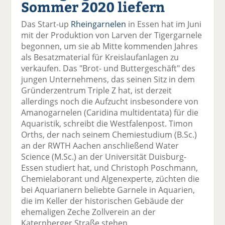
Sommer 2020 liefern
el
el
el
el
el
a
t
a
p
D
Das Start-up
Rheingarnelen
in Essen hat im Juni
uf
wi
uf
er
ru
mit der Produktion von Larven der Tigergarnele
F
tt
Li
E
ck
begonnen, um sie ab Mitte kommenden Jahres
ac
er
n
m
e
als Besatzmaterial für Kreislaufanlagen zu
e
n
k
ai
n
verkaufen. Das "Brot- und Buttergeschäft" des
b
e
l
jungen Unternehmens, das seinen Sitz in dem
o
di
v
Gründerzentrum Triple Z hat, ist derzeit
o
n
er
allerdings noch die Aufzucht insbesondere von
k
te
se
Amanogarnelen (Caridina multidentata) für die
te
il
n
Aquaristik, schreibt die Westfalenpost. Timon
il
e
d
Orths, der nach seinem Chemiestudium (B.Sc.)
e
n
e
an der RWTH Aachen anschließend Water
n
n
Science (M.Sc.) an der Universität Duisburg-
Essen studiert hat, und Christoph Poschmann,
Chemielaborant und Algenexperte, züchten die
bei Aquarianern beliebte Garnele in Aquarien,
die im Keller der historischen Gebäude der
ehemaligen Zeche Zollverein an der
Katernberger Straße stehen.