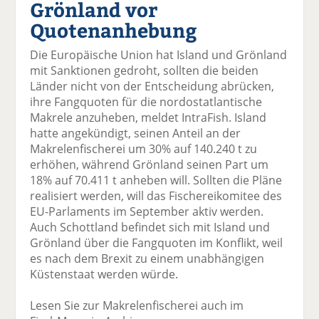
Grönland vor
el
el
el
el
el
a
t
a
p
D
Quotenanhebung
uf
wi
uf
er
ru
F
tt
Li
E
ck
Die Europäische Union hat Island und Grönland
ac
er
n
m
e
mit Sanktionen gedroht, sollten die beiden
e
n
k
ai
n
Länder nicht von der Entscheidung abrücken,
b
e
l
ihre Fangquoten für die nordostatlantische
o
di
v
Makrele anzuheben, meldet IntraFish. Island
o
n
er
hatte angekündigt, seinen Anteil an der
k
te
se
Makrelenfischerei um 30% auf 140.240 t zu
te
il
n
erhöhen, während Grönland seinen Part um
il
e
d
18% auf 70.411 t anheben will. Sollten die Pläne
e
n
e
realisiert werden, will das Fischereikomitee des
n
n
EU-Parlaments im September aktiv werden.
Auch Schottland befindet sich mit Island und
Grönland über die Fangquoten im Konflikt, weil
es nach dem Brexit zu einem unabhängigen
Küstenstaat werden würde.
Lesen Sie zur Makrelenfischerei auch im