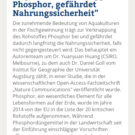
Phosphor, gefährdet
el
el
el
el
el
a
t
a
p
D
Nahrungssicherheit"
uf
wi
uf
er
ru
F
tt
Li
E
ck
Die zunehmende Bedeutung von Aquakulturen
ac
er
n
m
e
in der Fischgewinnung trägt zur Verknappung
e
n
k
ai
n
des Rohstoffes Phosphor bei und gefährdet
b
e
l
dadurch langfristig die Nahrungssicherheit, falls
o
di
v
nicht gegengesteuert wird. Das behauptet ein
o
n
er
Autorenteam um Dr. Yuanyuan Huang (CSIRO,
k
te
se
Melbourne), zu dem auch Dr. Daniel Goll vom
te
il
n
Institut für Geographie der Universität
il
e
d
Augsburg zählt, in einer Studie, die in der
e
n
e
wissenschaftlichen Open-Access-Fachzeitschrift
n
n
„Nature Communications" veröffentlicht wurde.
Phosphor, ein wesentliches Element für alle
Lebensformen auf der Erde, wurde im Jahre
2014 von der EU in die Liste der 20 kritischen
Rohstoffe aufgenommen. Während
Phosphordüngemittel in der Landwirtschaft seit
der Einführung einschlägiger Vorschriften