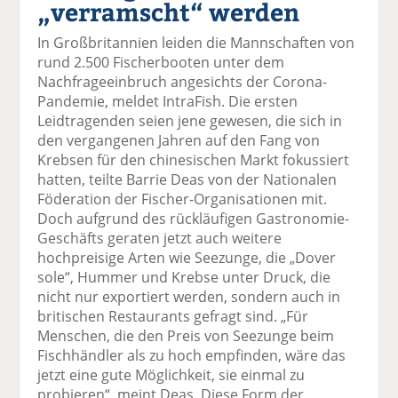
„verramscht“ werden
el
el
el
el
el
a
t
a
p
D
In Großbritannien leiden die Mannschaften von
uf
wi
uf
er
ru
rund 2.500 Fischerbooten unter dem
F
tt
Li
E
ck
Nachfrageeinbruch angesichts der Corona-
ac
er
n
m
e
Pandemie, meldet IntraFish. Die ersten
e
n
k
ai
n
Leidtragenden seien jene gewesen, die sich in
b
e
l
den vergangenen Jahren auf den Fang von
o
di
v
Krebsen für den chinesischen Markt fokussiert
o
n
er
hatten, teilte Barrie Deas von der Nationalen
k
te
se
Föderation der Fischer-Organisationen mit.
te
il
n
Doch aufgrund des rückläufigen Gastronomie-
il
e
d
Geschäfts geraten jetzt auch weitere
e
n
e
hochpreisige Arten wie Seezunge, die „Dover
n
n
sole“, Hummer und Krebse unter Druck, die
nicht nur exportiert werden, sondern auch in
britischen Restaurants gefragt sind. „Für
Menschen, die den Preis von Seezunge beim
Fischhändler als zu hoch empfinden, wäre das
jetzt eine gute Möglichkeit, sie einmal zu
probieren“, meint Deas. Diese Form der