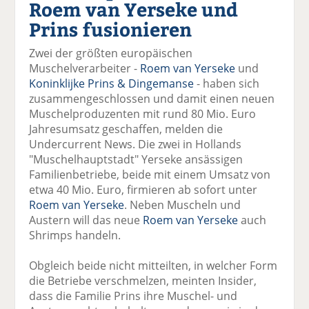
Roem van Yerseke und
el
el
el
el
el
a
t
a
p
D
Prins fusionieren
uf
wi
uf
er
ru
F
tt
Li
E
ck
Zwei der größten europäischen
ac
er
n
m
e
Muschelverarbeiter -
Roem van Yerseke
und
e
n
k
ai
n
Koninklijke Prins & Dingemanse
- haben sich
b
e
l
zusammengeschlossen und damit einen neuen
o
di
v
Muschelproduzenten mit rund 80 Mio. Euro
o
n
er
Jahresumsatz geschaffen, melden die
k
te
se
Undercurrent News. Die zwei in Hollands
te
il
n
"Muschelhauptstadt" Yerseke ansässigen
il
e
d
Familienbetriebe, beide mit einem Umsatz von
e
n
e
etwa 40 Mio. Euro, firmieren ab sofort unter
n
n
Roem van Yerseke
. Neben Muscheln und
Austern will das neue
Roem van Yerseke
auch
Shrimps handeln.
Obgleich beide nicht mitteilten, in welcher Form
die Betriebe verschmelzen, meinten Insider,
dass die Familie Prins ihre Muschel- und