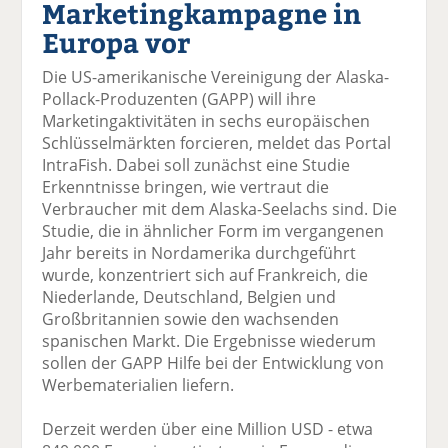
Marketingkampagne in
el
el
el
el
el
a
t
a
p
D
Europa vor
uf
wi
uf
er
ru
F
tt
Li
E
ck
Die US-amerikanische Vereinigung der Alaska-
ac
er
n
m
e
Pollack-Produzenten (GAPP) will ihre
e
n
k
ai
n
Marketingaktivitäten in sechs europäischen
b
e
l
Schlüsselmärkten forcieren, meldet das Portal
o
di
v
IntraFish. Dabei soll zunächst eine Studie
o
n
er
Erkenntnisse bringen, wie vertraut die
k
te
se
Verbraucher mit dem Alaska-Seelachs sind. Die
te
il
n
Studie, die in ähnlicher Form im vergangenen
il
e
d
Jahr bereits in Nordamerika durchgeführt
e
n
e
wurde, konzentriert sich auf Frankreich, die
n
n
Niederlande, Deutschland, Belgien und
Großbritannien sowie den wachsenden
spanischen Markt. Die Ergebnisse wiederum
sollen der GAPP Hilfe bei der Entwicklung von
Werbematerialien liefern.
Derzeit werden über eine Million USD - etwa