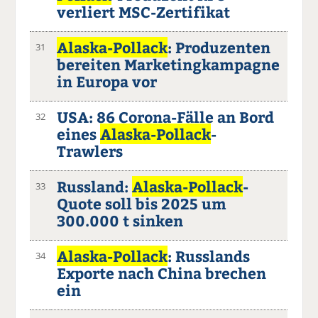
verliert MSC-Zertifikat
Alaska-Pollack
: Produzenten
31
bereiten Marketingkampagne
in Europa vor
USA: 86 Corona-Fälle an Bord
32
eines
Alaska-Pollack
-
Trawlers
Russland:
Alaska-Pollack
-
33
Quote soll bis 2025 um
300.000 t sinken
Alaska-Pollack
: Russlands
34
Exporte nach China brechen
ein