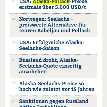
USA:
Alaska-Pollack
-Preise
20
erstmals über 5.000 USD/t
Norwegen: Seelachs –
21
preiswerte Alternative für
teuren Kabeljau und Pollack
USA: Erfolgreiche Alaska-
22
Seelachs-Saison
Russland droht, Alaska-
23
Seelachs-Quote einseitig
anzuheben
Alaska-Seelachs-Preise so
24
hoch wie zuletzt vor 15 Jahren
Sanktionen gegen Russland
25
hätten "erhebliche