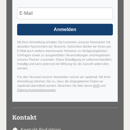
Anmelden
Mit Ihrer Anmeldung erhalten Sie kostenlos unseren Newsletter mit
aktuellen Nachrichten der Branche. Außerdem dürfen wir Ihnen per
E-Mail auch weitere interessante Hinweise zu Verlagsangeboten,
Umfragen sowie zu ausgewählten Veranstaltungen und Angeboten
unserer Partner zusenden. Diese Einwilligung ist selbstverständlich
freiwillig und kann jederzeit mit Wirkung für die Zukunft widerrufen
werden.
Für den Versand unserer Newsletter nutzen wir rapidmail. Mit Ihrer
Anmeldung stimmen Sie zu, dass die eingegebenen Daten an
rapidmail übermittelt werden. Beachten Sie bitte deren
AGB
und
Datenschutzbestimmungen
.
Kontakt
Kontakt Redaktion