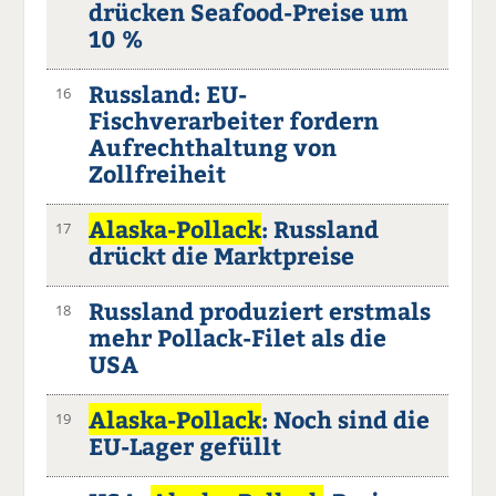
drücken Seafood-Preise um
10 %
Russland: EU-
16
Fischverarbeiter fordern
Aufrechthaltung von
Zollfreiheit
Alaska-Pollack
: Russland
17
drückt die Marktpreise
Russland produziert erstmals
18
mehr Pollack-Filet als die
USA
Alaska-Pollack
: Noch sind die
19
EU-Lager gefüllt