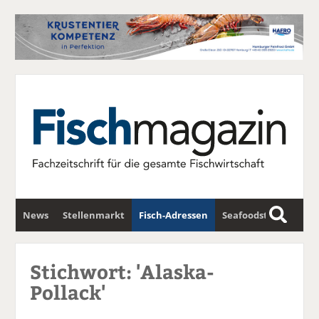
News
Stellenmarkt
Fisch-Adressen
Seafoodstar
S
u
Fischwirtschafts-Gipfel
Newsletter
c
Stichwort: 'Alaska-
h
Pollack'
e