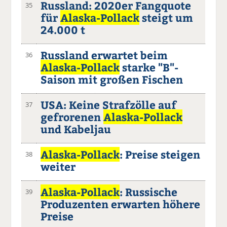
Russland: 2020er Fangquote
35
für
Alaska-Pollack
steigt um
24.000 t
Russland erwartet beim
36
Alaska-Pollack
starke "B"-
Saison mit großen Fischen
USA: Keine Strafzölle auf
37
gefrorenen
Alaska-Pollack
und Kabeljau
Alaska-Pollack
: Preise steigen
38
weiter
Alaska-Pollack
: Russische
39
Produzenten erwarten höhere
Preise