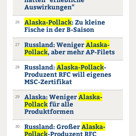
Auswirkungen"
Alaska-Pollack
: Zu kleine
26
Fische in der B-Saison
Russland: Weniger
Alaska-
27
Pollack
, aber mehr AP-Filets
Russland:
Alaska-Pollack
-
28
Produzent RFC will eigenes
MSC-Zertifikat
Alaska: Weniger
Alaska-
29
Pollack
für alle
Produktformen
Russland: Großer
Alaska-
30
Pollack
-Produzent RFC