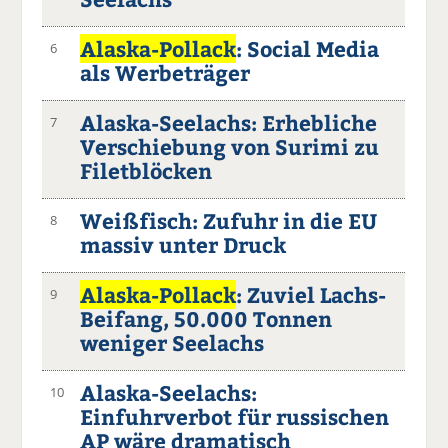
Alaska-Pollack
: Social Media
6
als Werbeträger
Alaska-Seelachs: Erhebliche
7
Verschiebung von Surimi zu
Filetblöcken
Weißfisch: Zufuhr in die EU
8
massiv unter Druck
Alaska-Pollack
: Zuviel Lachs-
9
Beifang, 50.000 Tonnen
weniger Seelachs
Alaska-Seelachs:
10
Einfuhrverbot für russischen
AP wäre dramatisch