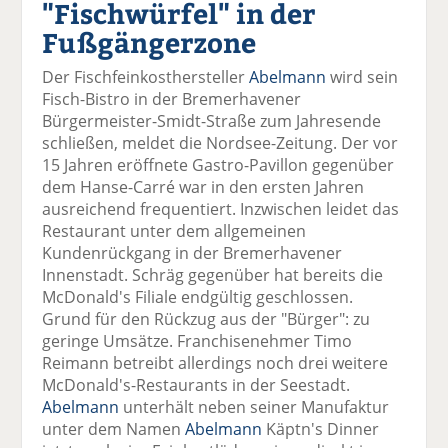
"Fischwürfel" in der
el
el
el
el
el
a
t
a
p
D
Fußgängerzone
uf
wi
uf
er
ru
F
tt
Li
E
ck
Der Fischfeinkosthersteller
Abelmann
wird sein
ac
er
n
m
e
Fisch-Bistro in der Bremerhavener
e
n
k
ai
n
Bürgermeister-Smidt-Straße zum Jahresende
b
e
l
schließen, meldet die Nordsee-Zeitung. Der vor
o
di
v
15 Jahren eröffnete Gastro-Pavillon gegenüber
o
n
er
dem Hanse-Carré war in den ersten Jahren
k
te
se
ausreichend frequentiert. Inzwischen leidet das
te
il
n
Restaurant unter dem allgemeinen
il
e
d
Kundenrückgang in der Bremerhavener
e
n
e
Innenstadt. Schräg gegenüber hat bereits die
n
n
McDonald's Filiale endgültig geschlossen.
Grund für den Rückzug aus der "Bürger": zu
geringe Umsätze. Franchisenehmer Timo
Reimann betreibt allerdings noch drei weitere
McDonald's-Restaurants in der Seestadt.
Abelmann
unterhält neben seiner Manufaktur
unter dem Namen
Abelmann
Käptn's Dinner