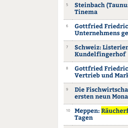
Steinbach (Taunu
5
Tinema
Gottfried Friedri
6
Unternehmens ge
Schweiz: Listerie
7
Kundelfingerhof
Gottfried Friedri
8
Vertrieb und Mar
Die Fischwirtscha
9
ersten neun Mona
Meppen:
Räucherf
10
Tagen