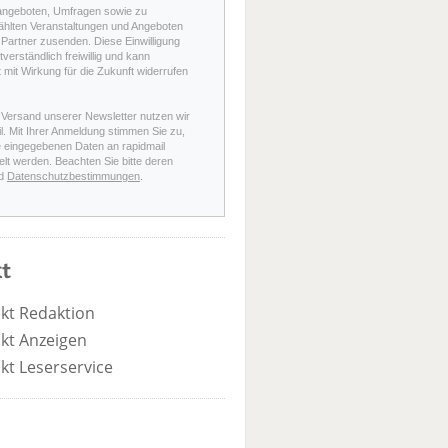
angeboten, Umfragen sowie zu
hlten Veranstaltungen und Angeboten
Partner zusenden. Diese Einwilligung
stverständlich freiwillig und kann
t mit Wirkung für die Zukunft widerrufen
 Versand unserer Newsletter nutzen wir
l. Mit Ihrer Anmeldung stimmen Sie zu,
e eingegebenen Daten an rapidmail
elt werden. Beachten Sie bitte deren
d
Datenschutzbestimmungen
.
t
kt Redaktion
kt Anzeigen
kt Leserservice