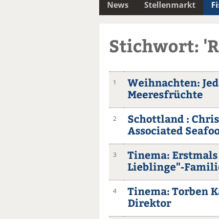
News
Stellenmarkt
F
Stichwort: '
Weihnachten: Jede
1
Meeresfrüchte
Schottland : Chri
2
Associated Seafo
Tinema: Erstmals
3
Lieblinge"-Famili
Tinema: Torben K
4
Direktor