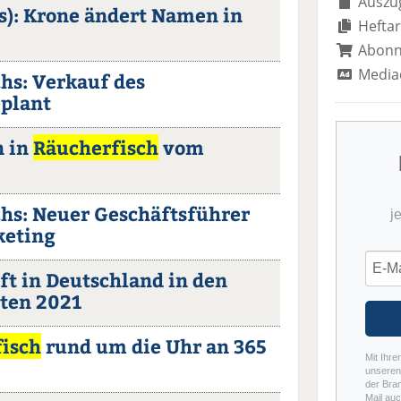
Auszug
s): Krone ändert Namen in
Heftar
Abon
Media
chs: Verkauf des
plant
n in
Räucherfisch
vom
chs: Neuer Geschäftsführer
j
keting
ft in Deutschland in den
ten 2021
isch
rund um die Uhr an 365
Mit Ihre
unseren 
der Bra
Mail auc