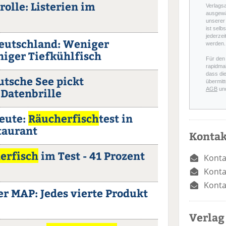
olle: Listerien im
Verlags
ausgewä
unserer 
ist selb
jederzei
Deutschland: Weniger
werden.
niger Tiefkühlfisch
Für den
rapidmai
dass di
tsche See pickt
übermitt
Datenbrille
AGB
un
heute:
Räucherfisch
test in
taurant
Kontak
erfisch
im Test - 41 Prozent
Konta
Konta
Konta
r MAP: Jedes vierte Produkt
Verlag