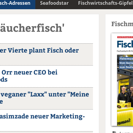
isch-Adressen
Seafoodstar
Fischwirtschafts-Gipfel
Fischm
Räucherfisch'
r Vierte plant Fisch oder
s Orr neuer CEO bei
ods
 veganer "Laxx" unter "Meine
e
asimzade neuer Marketing-