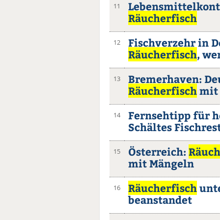
Lebensmittelkontr
11
Räucherfisch
Fischverzehr in 
12
Räucherfisch
, we
Bremerhaven: Deu
13
Räucherfisch
mit 
Fernsehtipp für 
14
Schältes Fischres
Österreich:
Räuch
15
mit Mängeln
Räucherfisch
unte
16
beanstandet