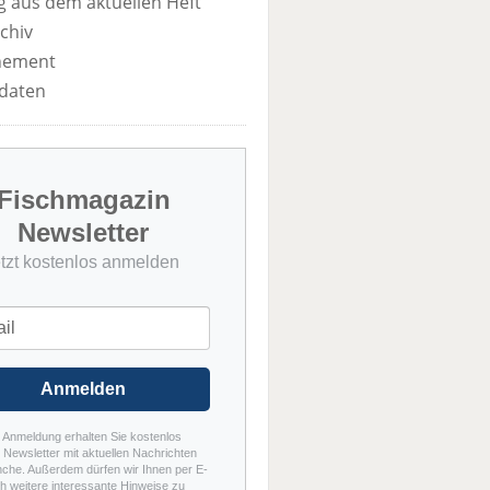
 aus dem aktuellen Heft
chiv
nement
daten
Fischmagazin
Newsletter
etzt kostenlos anmelden
Anmelden
r Anmeldung erhalten Sie kostenlos
Newsletter mit aktuellen Nachrichten
nche. Außerdem dürfen wir Ihnen per E-
h weitere interessante Hinweise zu