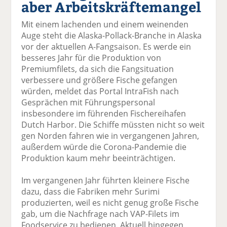
aber Arbeitskräftemangel
el
el
el
el
el
a
t
a
p
D
Mit einem lachenden und einem weinenden
uf
wi
uf
er
ru
Auge steht die Alaska-Pollack-Branche in Alaska
F
tt
Li
E
ck
vor der aktuellen A-Fangsaison. Es werde ein
ac
er
n
m
e
besseres Jahr für die Produktion von
e
n
k
ai
n
Premiumfilets, da sich die Fangsituation
b
e
l
verbessere und größere Fische gefangen
o
di
v
würden, meldet das Portal IntraFish nach
o
n
er
Gesprächen mit Führungspersonal
k
te
se
insbesondere im führenden Fischereihafen
te
il
n
Dutch Harbor. Die Schiffe müssten nicht so weit
il
e
d
gen Norden fahren wie in vergangenen Jahren,
e
n
e
außerdem würde die Corona-Pandemie die
n
n
Produktion kaum mehr beeinträchtigen.
Im vergangenen Jahr führten kleinere Fische
dazu, dass die Fabriken mehr Surimi
produzierten, weil es nicht genug große Fische
gab, um die Nachfrage nach VAP-Filets im
Foodservice zu bedienen. Aktuell hingegen