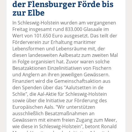
der Flensburger Förde bis
el
el
el
el
el
a
t
a
p
D
zur Elbe
uf
wi
uf
er
ru
F
tt
Li
E
ck
In Schleswig-Holstein wurden am vergangenen
ac
er
n
m
e
Freitag insgesamt rund 833.000 Glasaale im
e
n
k
ai
n
Wert von 101.650 Euro ausgesetzt. Das teilt der
b
e
l
Förderverein zur Erhaltung maritimer
o
di
v
Lebensformen und Lebensräume mit, der
o
n
er
diesen landesweiten Aalbesatz zum zweiten Mal
k
te
se
in Folge organisiert hat. Zuvor waren solche
te
il
n
Besatzaktionen Einzelinitiativen von Fischern
il
e
d
und Anglern an ihren jeweiligen Gewässern.
e
n
e
Finanziert wird die Gemeinschaftsaktion aus
n
n
den Spenden über das "Aalutsetten in de
Schlie", die Aal-Aktie für Schleswig-Holstein
sowie über die Initiative zur Förderung des
Europäischen Aals. "Wir unterstützen
ausschließlich Besatzmaßnahmen an
Gewässern mit einem freien Zugang zum Meer,
wie diese in Schleswig-Holstein", betont Ronald