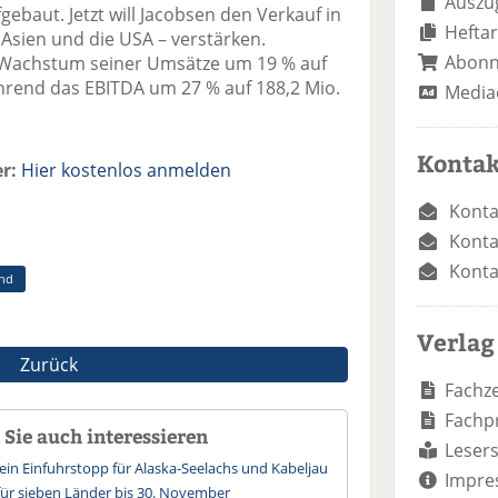
Auszug
ebaut. Jetzt will Jacobsen den Verkauf in
Heftar
Asien und die USA – verstärken.
Abon
n Wachstum seiner Umsätze um 19 % auf
hrend das EBITDA um 27 % auf 188,2 Mio.
Media
Kontak
r:
Hier kostenlos anmelden
Konta
Konta
Konta
and
Verlag
Zurück
Fachze
Fachp
Sie auch interessieren
Lesers
ein Einfuhrstopp für Alaska-Seelachs und Kabeljau
Impre
für sieben Länder bis 30. November