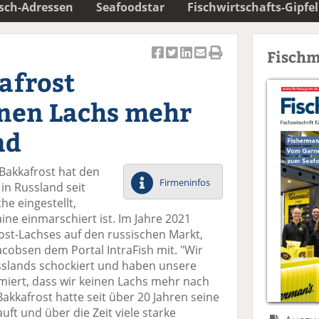
isch-Adressen
Seafoodstar
Fischwirtschafts-Gipfel
Fischm
Ar
Ar
Ar
Ar
Ar
afrost
ti
ti
ti
ti
ti
k
k
k
k
k
inen Lachs mehr
el
el
el
el
el
a
t
a
p
D
nd
uf
wi
uf
er
ru
F
tt
Li
E
ck
 Bakkafrost hat den
ac
er
n
m
e
Firmeninfos
in Russland seit
e
n
k
ai
n
e eingestellt,
b
e
l
ne einmarschiert ist. Im Jahre 2021
o
di
v
ost-Lachses auf den russischen Markt,
o
n
er
acobsen dem Portal IntraFish mit. "Wir
k
te
se
slands schockiert und haben unsere
te
il
n
iert, dass wir keinen Lachs mehr nach
il
e
d
akkafrost hatte seit über 20 Jahren seine
e
n
e
ft und über die Zeit viele starke
n
n