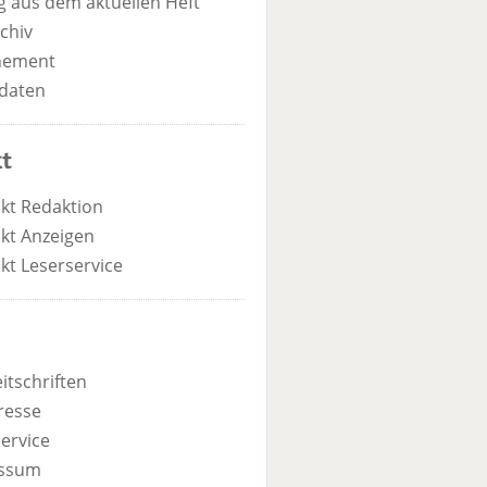
 aus dem aktuellen Heft
chiv
nement
daten
t
kt Redaktion
kt Anzeigen
kt Leserservice
itschriften
resse
ervice
ssum