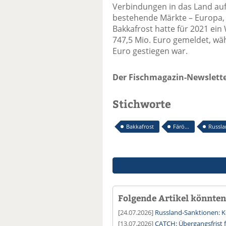
Verbindungen in das Land aufg
bestehende Märkte – Europa, 
Bakkafrost hatte für 2021 ei
747,5 Mio. Euro gemeldet, wä
Euro gestiegen war.
Der Fischmagazin-Newslette
Stichworte
Bakkafrost
Färö...
Russl
Folgende Artikel könnten 
[24.07.2026]
Russland-Sanktionen: K
[13.07.2026]
CATCH: Übergangsfrist 