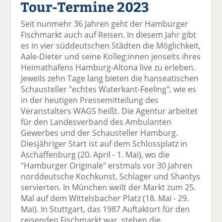
Tour-Termine 2023
el
el
el
el
el
a
t
a
p
D
Seit nunmehr 36 Jahren geht der Hamburger
uf
wi
uf
er
ru
Fischmarkt auch auf Reisen. In diesem Jahr gibt
F
tt
Li
E
ck
es in vier süddeutschen Städten die Möglichkeit,
ac
er
n
m
e
Aale-Dieter und seine Kolleg:innen jenseits ihres
e
n
k
ai
n
Heimathafens Hamburg-Altona live zu erleben.
b
e
l
Jeweils zehn Tage lang bieten die hanseatischen
o
di
v
Schausteller "echtes Waterkant-Feeling", wie es
o
n
er
in der heutigen Pressemitteilung des
k
te
se
Veranstalters WAGS heißt. Die Agentur arbeitet
te
il
n
für den Landesverband des Ambulanten
il
e
d
Gewerbes und der Schausteller Hamburg.
e
n
e
Diesjähriger Start ist auf dem Schlossplatz in
n
n
Aschaffenburg (20. April - 1. Mai), wo die
"Hamburger Originale" erstmals vor 30 Jahren
norddeutsche Kochkunst, Schlager und Shantys
servierten. In München weilt der Markt zum 25.
Mal auf dem Wittelsbacher Platz (18. Mai - 29.
Mai). In Stuttgart, das 1987 Auftaktort für den
reisenden Fischmarkt war, stehen die