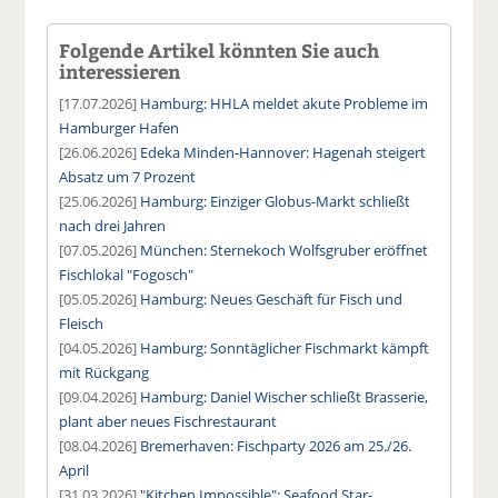
Folgende Artikel könnten Sie auch
interessieren
[17.07.2026]
Hamburg: HHLA meldet akute Probleme im
Hamburger Hafen
[26.06.2026]
Edeka Minden-Hannover: Hagenah steigert
Absatz um 7 Prozent
[25.06.2026]
Hamburg: Einziger Globus-Markt schließt
nach drei Jahren
[07.05.2026]
München: Sternekoch Wolfsgruber eröffnet
Fischlokal "Fogosch"
[05.05.2026]
Hamburg: Neues Geschäft für Fisch und
Fleisch
[04.05.2026]
Hamburg: Sonntäglicher Fischmarkt kämpft
mit Rückgang
[09.04.2026]
Hamburg: Daniel Wischer schließt Brasserie,
plant aber neues Fischrestaurant
[08.04.2026]
Bremerhaven: Fischparty 2026 am 25./26.
April
[31.03.2026]
"Kitchen Impossible": Seafood Star-