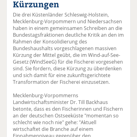
Kürzungen
el
el
el
el
el
a
t
a
p
D
Die drei Küstenländer Schleswig-Holstein,
uf
wi
uf
er
ru
Mecklenburg-Vorpommern und Niedersachsen
F
tt
Li
E
ck
haben in einem gemeinsamen Schreiben an die
ac
er
n
m
e
Bundestagsfraktionen deutliche Kritik an den im
e
n
k
ai
n
Rahmen der Konsolidierung des
b
e
l
Bundeshaushalts vorgeschlagenen massiven
o
di
v
Kürzung der Mittel geübt, die im Wind-auf-See-
o
n
er
Gesetz (WindSeeG) für die Fischerei vorgesehen
k
te
se
sind. Sie fordern, diese Kürzung zu überdenken
te
il
n
und sich damit für eine zukunftsgerichtete
il
e
d
Transformation der Fischerei einzusetzen.
e
n
e
n
n
Mecklenburg-Vorpommerns
Landwirtschaftsminister Dr. Till Backhaus
betonte, dass es den Fischerinnen und Fischern
an der deutschen Ostseeküste "momentan so
schlecht wie noch nie" gehe: "Aktuell
wirtschaftet die Branche auf einem
Einnahmenniveau gegenüber den