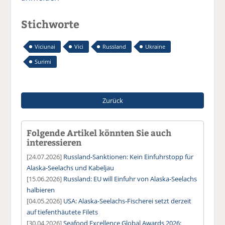
Stichworte
Viciunai
Vici
Russland
Ukraine
Surimi
Zurück
Folgende Artikel könnten Sie auch
interessieren
[24.07.2026]
Russland-Sanktionen: Kein Einfuhrstopp für
Alaska-Seelachs und Kabeljau
[15.06.2026]
Russland: EU will Einfuhr von Alaska-Seelachs
halbieren
[04.05.2026]
USA: Alaska-Seelachs-Fischerei setzt derzeit
auf tiefenthäutete Filets
[30.04.2026]
Seafood Excellence Global Awards 2026: