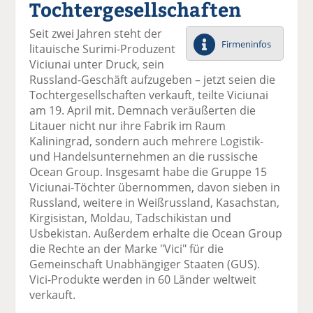
Tochtergesellschaften
el
el
el
el
el
a
t
a
p
D
Seit zwei Jahren steht der
uf
wi
uf
er
ru
Firmeninfos
litauische Surimi-Produzent
F
tt
Li
E
ck
Viciunai unter Druck, sein
ac
er
n
m
e
Russland-Geschäft aufzugeben – jetzt seien die
e
n
k
ai
n
Tochtergesellschaften verkauft, teilte Viciunai
b
e
l
am 19. April mit. Demnach veräußerten die
o
di
v
Litauer nicht nur ihre Fabrik im Raum
o
n
er
Kaliningrad, sondern auch mehrere Logistik-
k
te
se
und Handelsunternehmen an die russische
te
il
n
Ocean Group. Insgesamt habe die Gruppe 15
il
e
d
Viciunai-Töchter übernommen, davon sieben in
e
n
e
Russland, weitere in Weißrussland, Kasachstan,
n
n
Kirgisistan, Moldau, Tadschikistan und
Usbekistan. Außerdem erhalte die Ocean Group
die Rechte an der Marke "Vici" für die
Gemeinschaft Unabhängiger Staaten (GUS).
Vici-Produkte werden in 60 Länder weltweit
verkauft.