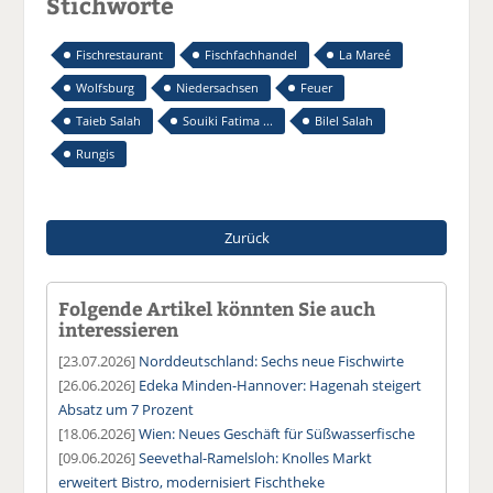
Stichworte
Fischrestaurant
Fischfachhandel
La Mareé
Wolfsburg
Niedersachsen
Feuer
Taieb Salah
Souiki Fatima ...
Bilel Salah
Rungis
Zurück
Folgende Artikel könnten Sie auch
interessieren
[23.07.2026]
Norddeutschland: Sechs neue Fischwirte
[26.06.2026]
Edeka Minden-Hannover: Hagenah steigert
Absatz um 7 Prozent
[18.06.2026]
Wien: Neues Geschäft für Süßwasserfische
[09.06.2026]
Seevethal-Ramelsloh: Knolles Markt
erweitert Bistro, modernisiert Fischtheke