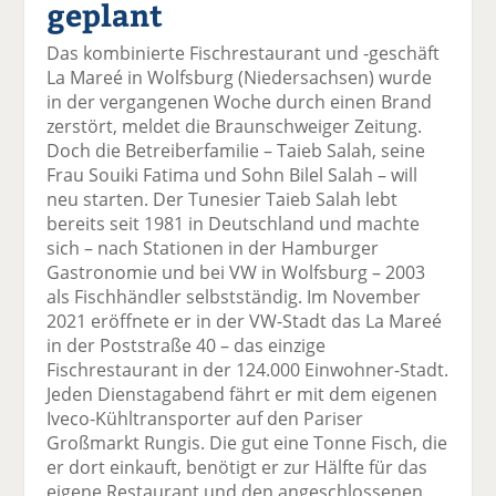
geplant
el
el
el
el
el
a
t
a
p
D
Das kombinierte Fischrestaurant und -geschäft
uf
wi
uf
er
ru
La Mareé in Wolfsburg (Niedersachsen) wurde
F
tt
Li
E
ck
in der vergangenen Woche durch einen Brand
ac
er
n
m
e
zerstört, meldet die Braunschweiger Zeitung.
e
n
k
ai
n
Doch die Betreiberfamilie – Taieb Salah, seine
b
e
l
Frau Souiki Fatima und Sohn Bilel Salah – will
o
di
v
neu starten. Der Tunesier Taieb Salah lebt
o
n
er
bereits seit 1981 in Deutschland und machte
k
te
se
sich – nach Stationen in der Hamburger
te
il
n
Gastronomie und bei VW in Wolfsburg – 2003
il
e
d
als Fischhändler selbstständig. Im November
e
n
e
2021 eröffnete er in der VW-Stadt das La Mareé
n
n
in der Poststraße 40 – das einzige
Fischrestaurant in der 124.000 Einwohner-Stadt.
Jeden Dienstagabend fährt er mit dem eigenen
Iveco-Kühltransporter auf den Pariser
Großmarkt Rungis. Die gut eine Tonne Fisch, die
er dort einkauft, benötigt er zur Hälfte für das
eigene Restaurant und den angeschlossenen