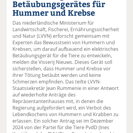
Betäubungsgerätes für
el
el
el
el
el
a
t
a
p
D
Hummer und Krebse
uf
wi
uf
er
ru
F
tt
Li
E
ck
Das niederländische Ministerium für
ac
er
n
m
e
Landwirtschaft, Fischerei, Ernährungssicherheit
e
n
k
ai
n
und Natur (LVVN) erforscht gemeinsam mit
b
e
l
Experten das Bewusstsein von Hummern und
o
di
v
Krebsen, um darauf aufbauend ein elektrisches
o
n
er
Betäubungsgerät für die Tiere zu entwickeln,
k
te
se
melden die Visserij Nieuws. Dieses Gerät soll
te
il
n
sicherstellen, dass Hummer und Krebse vor
il
e
d
ihrer Tötung betäubt werden und keine
e
n
e
Schmerzen empfinden. Das teilte LVVN-
n
n
Staatssekretär Jean Rummenie in einer Antwort
auf wiederholte Anträge des
Repräsentantenhauses mit, in denen die
Regierung aufgefordert wird, ein Verbot des
Lebendkochens von Hummern und Krabben zu
erlassen. Ein solcher Antrag sei im Dezember
2024 von der Partei für die Tiere PvdD (Ines