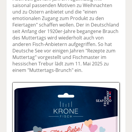
saisonal passenden Motiven zu Weihnachten
und zu Ostern anbietet und die "einen
emotionalen Zugang zum Produkt zu den
Feiertagen" schaffen wollen. Der in Deutschland
seit Anfang der 1920er-Jahre begangene Brauch
des Muttertags wird wiederholt auch von
anderen Fisch-Anbietern aufgegriffen. So hat
Deutsche See vor einigen Jahren "Rezepte zum
Muttertag" vorgestellt und Fischmaster im
hessischen Trebur lädt zum 11. Mai 2025 zu
einem "Muttertags-Brunch" ein.