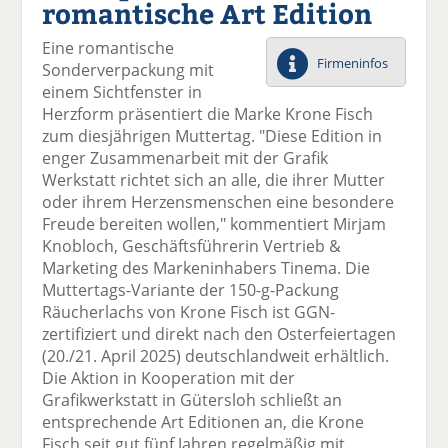
romantische Art Edition
el
el
el
el
el
a
t
a
p
D
Eine romantische
uf
wi
uf
er
ru
Firmeninfos
Sonderverpackung mit
F
tt
Li
E
ck
einem Sichtfenster in
ac
er
n
m
e
Herzform präsentiert die Marke Krone Fisch
e
n
k
ai
n
zum diesjährigen Muttertag. "Diese Edition in
b
e
l
enger Zusammenarbeit mit der Grafik
o
di
v
Werkstatt richtet sich an alle, die ihrer Mutter
o
n
er
oder ihrem Herzensmenschen eine besondere
k
te
se
Freude bereiten wollen," kommentiert Mirjam
te
il
n
Knobloch, Geschäftsführerin Vertrieb &
il
e
d
Marketing des Markeninhabers Tinema. Die
e
n
e
Muttertags-Variante der 150-g-Packung
n
n
Räucherlachs von Krone Fisch ist GGN-
zertifiziert und direkt nach den Osterfeiertagen
(20./21. April 2025) deutschlandweit erhältlich.
Die Aktion in Kooperation mit der
Grafikwerkstatt in Gütersloh schließt an
entsprechende Art Editionen an, die Krone
Fisch seit gut fünf Jahren regelmäßig mit