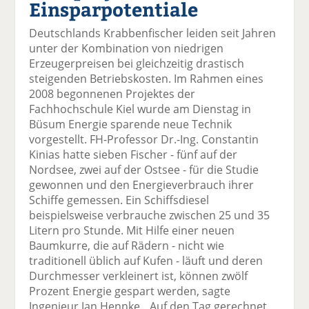
Einsparpotentiale
el
el
el
el
el
a
t
a
p
D
Deutschlands Krabbenfischer leiden seit Jahren
uf
wi
uf
er
ru
unter der Kombination von niedrigen
F
tt
Li
E
ck
Erzeugerpreisen bei gleichzeitig drastisch
ac
er
n
m
e
steigenden Betriebskosten. Im Rahmen eines
e
n
k
ai
n
2008 begonnenen Projektes der
b
e
l
Fachhochschule Kiel wurde am Dienstag in
o
di
v
Büsum Energie sparende neue Technik
o
n
er
vorgestellt. FH-Professor Dr.-Ing. Constantin
k
te
se
Kinias hatte sieben Fischer - fünf auf der
te
il
n
Nordsee, zwei auf der Ostsee - für die Studie
il
e
d
gewonnen und den Energieverbrauch ihrer
e
n
e
Schiffe gemessen. Ein Schiffsdiesel
n
n
beispielsweise verbrauche zwischen 25 und 35
Litern pro Stunde. Mit Hilfe einer neuen
Baumkurre, die auf Rädern - nicht wie
traditionell üblich auf Kufen - läuft und deren
Durchmesser verkleinert ist, können zwölf
Prozent Energie gespart werden, sagte
Ingenieur Jan Hennke. „Auf den Tag gerechnet,