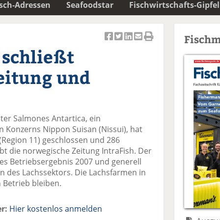
isch-Adressen
Seafoodstar
Fischwirtschafts-Gipfel
Fischm
Ar
Ar
Ar
Ar
Ar
 schließt
ti
ti
ti
ti
ti
k
k
k
k
k
eitung und
el
el
el
el
el
a
t
a
p
D
uf
wi
uf
er
ru
F
tt
Li
E
ck
ter Salmones Antartica, ein
ac
er
n
m
e
 Konzerns Nippon Suisan (Nissui), hat
e
n
k
ai
n
 (Region 11) geschlossen und 286
b
e
l
ibt die norwegische Zeitung IntraFish. Der
o
di
v
tes Betriebsergebnis 2007 und generell
o
n
er
ion des Lachssektors. Die Lachsfarmen in
k
te
se
n Betrieb bleiben.
te
il
n
il
e
d
e
n
e
r:
Hier kostenlos anmelden
n
n