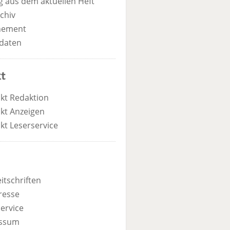
 aus dem aktuellen Heft
chiv
nement
daten
t
kt Redaktion
kt Anzeigen
kt Leserservice
itschriften
resse
ervice
ssum