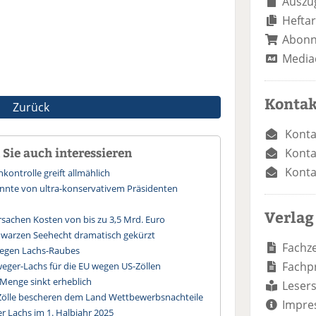
Auszug
Heftar
Abon
Media
Kontak
Zurück
Konta
Sie auch interessieren
Konta
Konta
kontrolle greift allmählich
könnte von ultra-konservativem Präsidenten
Verlag
rsachen Kosten von bis zu 3,5 Mrd. Euro
chwarzen Seehecht dramatisch gekürzt
Fachze
wegen Lachs-Raubes
Fachp
ger-Lachs für die EU wegen US-Zöllen
-Menge sinkt erheblich
Lesers
ölle bescheren dem Land Wettbewerbsnachteile
Impre
er Lachs im 1. Halbjahr 2025