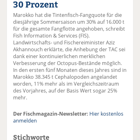
30 Prozent
el
el
el
el
el
a
t
a
p
D
Marokko hat die Tintenfisch-Fangquote für die
uf
wi
uf
er
ru
diesjährige Sommersaison um 30% auf 16.000 t
F
tt
Li
E
ck
für die gesamte Fangflotte angehoben, schreibt
ac
er
n
m
e
Fish Information & Services (FIS).
e
n
k
ai
n
Landwirtschafts- und Fischereiminister Aziz
b
e
l
Akhannouch erklärte, die Anhebung der TAC sei
o
di
v
dank einer kontinuierlichen merklichen
o
n
er
Verbesserung der Octopus-Bestände möglich.
k
te
se
In den ersten fünf Monaten dieses Jahres sind in
te
il
n
Marokko 38.345 t Cephalopoden angelandet
il
e
d
worden, 11% mehr als im Vergleichszeitraum
e
n
e
des Vorjahres, auf der Basis Wert sogar 25%
n
n
mehr.
Der Fischmagazin-Newsletter:
Hier kostenlos
anmelden
Stichworte