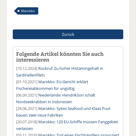
Marokko
Zurück
Folgende Artikel könnten Sie auch
interessieren
[10.12.2024]
Rückruf: Zu hoher Histamingehalt in
Sardinellenfilets
[01.10.2021]
Marokko: EU-Gericht erklärt
Fischereiabkommen für ungültig
[06.09.2021]
Niederlande: HendrikSon schält
Nordseekrabben in Indonesien
[28.06.2021]
Marokko: Sykes Seafood und Klaas Puul
bauen zwei neue Fabriken
[20.07.2018]
Marokko: 120 EU-Schiffe müssen Fanggebiet
verlassen
[03.11.2016]
Marokko: Tod eines Fischhändlers provoziert