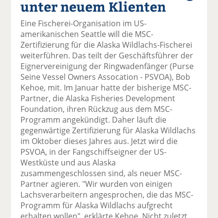
unter neuem Klienten
el
el
el
el
el
a
t
a
p
D
Eine Fischerei-Organisation im US-
uf
wi
uf
er
ru
amerikanischen Seattle will die MSC-
F
tt
Li
E
ck
Zertifizierung für die Alaska Wildlachs-Fischerei
ac
er
n
m
e
weiterführen. Das teilt der Geschäftsführer der
e
n
k
ai
n
Eignervereinigung der Ringwadenfänger (Purse
b
e
l
Seine Vessel Owners Assocation - PSVOA), Bob
o
di
v
Kehoe, mit. Im Januar hatte der bisherige MSC-
o
n
er
Partner, die Alaska Fisheries Development
k
te
se
Foundation, ihren Rückzug aus dem MSC-
te
il
n
Programm angekündigt. Daher läuft die
il
e
d
gegenwärtige Zertifizierung für Alaska Wildlachs
e
n
e
im Oktober dieses Jahres aus. Jetzt wird die
n
n
PSVOA, in der Fangschiffseigner der US-
Westküste und aus Alaska
zusammengeschlossen sind, als neuer MSC-
Partner agieren. "Wir wurden von einigen
Lachsverarbeitern angesprochen, die das MSC-
Programm für Alaska Wildlachs aufgrecht
erhalten wollen", erklärte Kehoe. Nicht zuletzt