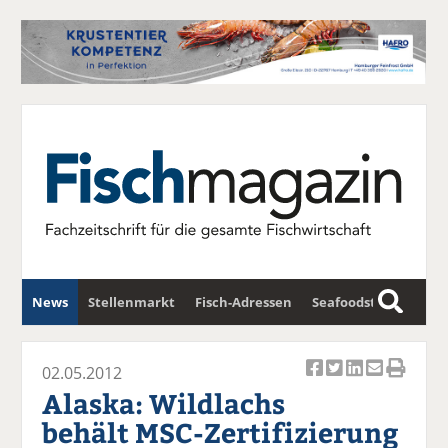
News
Stellenmarkt
Fisch-Adressen
Seafoodstar
S
u
Fischwirtschafts-Gipfel
Newsletter
c
02.05.2012
Ar
Ar
Ar
Ar
Ar
h
Alaska: Wildlachs
ti
ti
ti
ti
ti
e
behält MSC-Zertifizierung
k
k
k
k
k