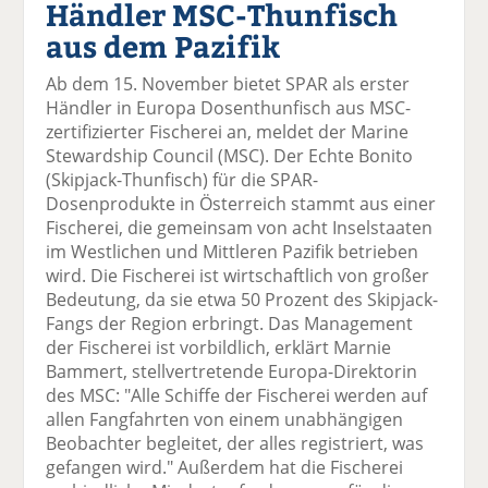
Händler MSC-Thunfisch
el
el
el
el
el
a
t
a
p
D
aus dem Pazifik
uf
wi
uf
er
ru
F
tt
Li
E
ck
Ab dem 15. November bietet SPAR als erster
ac
er
n
m
e
Händler in Europa Dosenthunfisch aus MSC-
e
n
k
ai
n
zertifizierter Fischerei an, meldet der Marine
b
e
l
Stewardship Council (MSC). Der Echte Bonito
o
di
v
(Skipjack-Thunfisch) für die SPAR-
o
n
er
Dosenprodukte in Österreich stammt aus einer
k
te
se
Fischerei, die gemeinsam von acht Inselstaaten
te
il
n
im Westlichen und Mittleren Pazifik betrieben
il
e
d
wird. Die Fischerei ist wirtschaftlich von großer
e
n
e
Bedeutung, da sie etwa 50 Prozent des Skipjack-
n
n
Fangs der Region erbringt. Das Management
der Fischerei ist vorbildlich, erklärt Marnie
Bammert, stellvertretende Europa-Direktorin
des MSC: "Alle Schiffe der Fischerei werden auf
allen Fangfahrten von einem unabhängigen
Beobachter begleitet, der alles registriert, was
gefangen wird." Außerdem hat die Fischerei