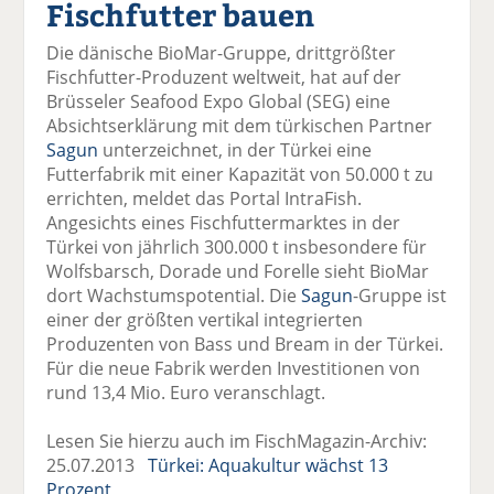
Fischfutter bauen
el
el
el
el
el
a
t
a
p
D
Die dänische BioMar-Gruppe, drittgrößter
uf
wi
uf
er
ru
Fischfutter-Produzent weltweit, hat auf der
F
tt
Li
E
ck
Brüsseler Seafood Expo Global (SEG) eine
ac
er
n
m
e
Absichtserklärung mit dem türkischen Partner
e
n
k
ai
n
Sagun
unterzeichnet, in der Türkei eine
b
e
l
Futterfabrik mit einer Kapazität von 50.000 t zu
o
di
v
errichten, meldet das Portal IntraFish.
o
n
er
Angesichts eines Fischfuttermarktes in der
k
te
se
Türkei von jährlich 300.000 t insbesondere für
te
il
n
Wolfsbarsch, Dorade und Forelle sieht BioMar
il
e
d
dort Wachstumspotential. Die
Sagun
-Gruppe ist
e
n
e
einer der größten vertikal integrierten
n
n
Produzenten von Bass und Bream in der Türkei.
Für die neue Fabrik werden Investitionen von
rund 13,4 Mio. Euro veranschlagt.
Lesen Sie hierzu auch im FischMagazin-Archiv:
25.07.2013
Türkei: Aquakultur wächst 13
Prozent