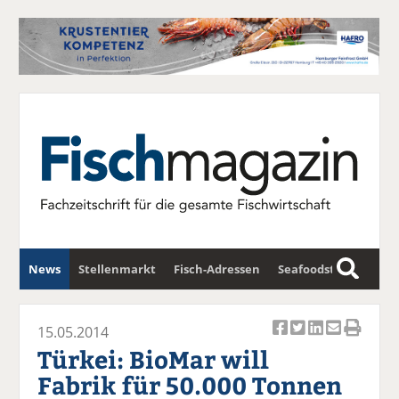
News
Stellenmarkt
Fisch-Adressen
Seafoodstar
S
u
Fischwirtschafts-Gipfel
Newsletter
c
15.05.2014
Ar
Ar
Ar
Ar
Ar
h
Türkei: BioMar will
ti
ti
ti
ti
ti
e
Fabrik für 50.000 Tonnen
k
k
k
k
k