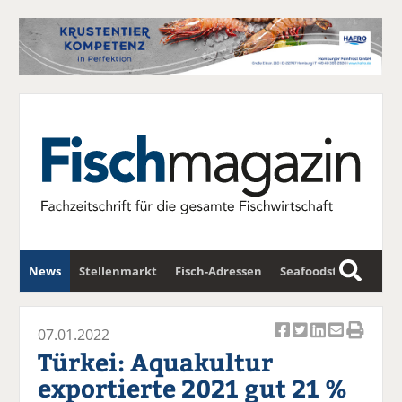
News
Stellenmarkt
Fisch-Adressen
Seafoodstar
S
u
Fischwirtschafts-Gipfel
Newsletter
c
07.01.2022
Ar
Ar
Ar
Ar
Ar
h
Türkei: Aquakultur
ti
ti
ti
ti
ti
e
exportierte 2021 gut 21 %
k
k
k
k
k