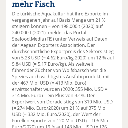
mehr Fisch
el
el
el
el
el
a
t
a
p
D
Die türkische Aquakultur hat ihre Exporte im
uf
wi
uf
er
ru
vergangenen Jahr auf Basis Menge um 21 %
F
tt
Li
E
ck
steigern können – von 198.000 t (2020) auf
ac
er
n
m
e
240.000 t (2021), meldet das Portal
e
n
k
ai
n
Seafood.Media (FIS) unter Verweis auf Daten
b
e
l
der Aegean Exporters Association. Der
o
di
v
durchschnittliche Exportpreis des Sektors stieg
o
n
er
von 5,23 USD (= 4,62 Euro/kg 2020) um 12 % auf
k
te
se
5,84 USD (= 5,17 Euro/kg). Als weltweit
te
il
n
führender Züchter von Wolfsbarsch war die
il
e
d
Spezies auch wichtigstes Ausfuhrprodukt, mit
e
n
e
der 467 Mio. USD (= 413 Mio. Euro)
n
n
erwirtschaftet wurden (2020: 355 Mio. USD =
314 Mio. Euro) – ein Plus von 32 %. Der
Exportwert von Dorade stieg von 310 Mio. USD
(= 274 Mio. Euro/2020) um 21 % auf 375 Mio.
USD (= 332 Mio. Euro/2020), der Wert der
Forellenexporte von 120 Mio. USD (= 106 Mio.
Euro/2020) um 19 % auf 143 Mio. USD (= 126