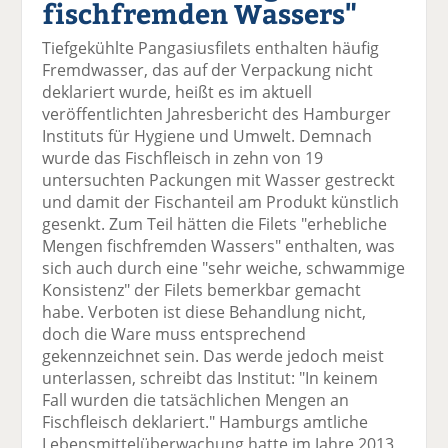
fischfremden Wassers"
el
el
el
el
el
a
t
a
p
D
Tiefgekühlte Pangasiusfilets enthalten häufig
uf
wi
uf
er
ru
Fremdwasser, das auf der Verpackung nicht
F
tt
Li
E
ck
deklariert wurde, heißt es im aktuell
ac
er
n
m
e
veröffentlichten Jahresbericht des Hamburger
e
n
k
ai
n
Instituts für Hygiene und Umwelt. Demnach
b
e
l
wurde das Fischfleisch in zehn von 19
o
di
v
untersuchten Packungen mit Wasser gestreckt
o
n
er
und damit der Fischanteil am Produkt künstlich
k
te
se
gesenkt. Zum Teil hätten die Filets "erhebliche
te
il
n
Mengen fischfremden Wassers" enthalten, was
il
e
d
sich auch durch eine "sehr weiche, schwammige
e
n
e
Konsistenz" der Filets bemerkbar gemacht
n
n
habe. Verboten ist diese Behandlung nicht,
doch die Ware muss entsprechend
gekennzeichnet sein. Das werde jedoch meist
unterlassen, schreibt das Institut: "In keinem
Fall wurden die tatsächlichen Mengen an
Fischfleisch deklariert." Hamburgs amtliche
Lebensmittelüberwachung hatte im Jahre 2013