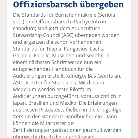
Offiziersbarsch übergeben
el
el
el
el
el
a
t
a
p
D
Die Standards für Bernsteinmakrele (Seriola
uf
wi
uf
er
ru
spp.) und Offiziersbarsch (Rachycentron
F
tt
Li
E
ck
canadum) sind jetzt dem Aquaculture
ac
er
n
m
e
Stewardship Council (ASC) übergeben worden
e
n
k
ai
n
und ergänzen die schon vorhandenen
b
e
l
Standards für Tilapia, Pangasius, Lachs,
o
di
v
Garnele, Forelle, Muscheln und Seeohr. In
o
n
er
einem nächsten Schritt werde nun ein
k
te
se
entsprechendes Handbuch für die
te
il
n
Auditierungen erstellt, kündigte Bas Geerts an,
il
e
d
ASC-Direktor für Standards. Mit diesem
e
n
e
wiederum werden erste Pilotfarm-
n
n
Auditierungen durchgeführt, voraussichtlich in
Japan, Brasilien und Mexiko. Die Erfahrungen
aus diesen Praxistests fließen in die endgültige
Version der Standard-Handbücher ein. Dann
können die Mitarbeiter der
Zertifizierungsorganisationen geschult werden,
überwacht durch die unabhängige